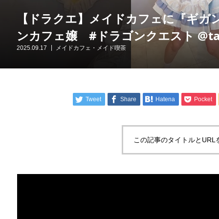
【ドラクエ】メイドカフェに『ギガン
ンカフェ嬢 #ドラゴンクエスト @tabisu
2025.09.17
メイドカフェ・メイド喫茶
Tweet
Share
Hatena
Pocket
この記事のタイトルとURL