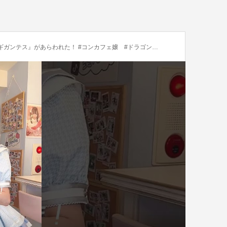
われた！ #コンカフェ嬢 #ドラゴンクエスト @tabisuruotokotachi