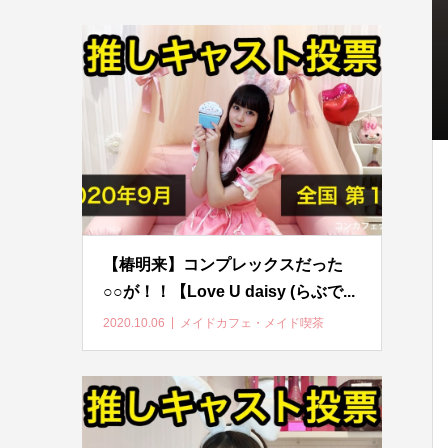
【椿明来】コンプレックスだった
○○が！！【Love U daisy (らぶで...
2020.10.06
メイドカフェ・メイド喫茶