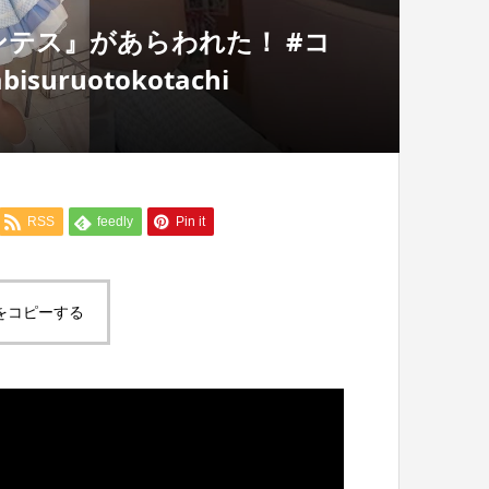
テス』があらわれた！ #コ
ruotokotachi
RSS
feedly
Pin it
をコピーする