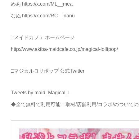
めあ https://x.com/ML__mea
なぬ https://x.com/RC__nanu
□メイドカフェ ホームページ
http://www.akiba-maidcafe.co.jp/magical-lollipop/
□マジカルロリポップ 公式Twitter
Tweets by maid_Magical_L
◆全て無料で利用可能！取材/店舗利用/コラボ/のついて