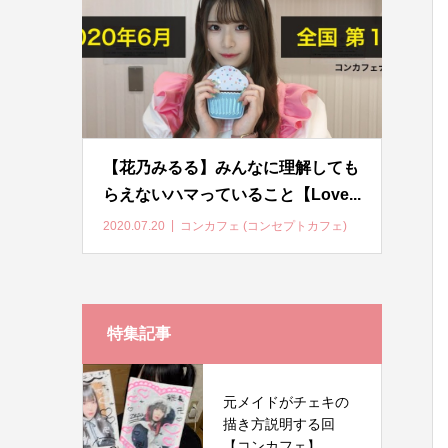
【花乃みるる】みんなに理解しても
らえないハマっていること【Love...
2020.07.20
コンカフェ (コンセプトカフェ)
特集記事
元メイドがチェキの
描き方説明する回
【コンカフェ】