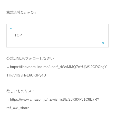
株式会社Carry On
TOP
公式LINEもフォローしなさい
→https://linevoom.line.me/user/_dWvMMQ7xYUjWJJGRChgY
THuVIIGvHyE6UiGPy4U
欲しいものリスト
→https://www.amazon.jp/hz/wishlist/ls/28K8XPJ1C8E7R?
ref_=wl_share