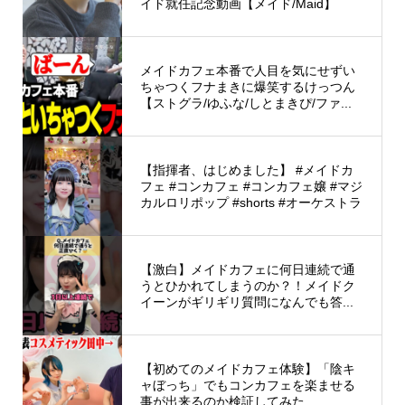
イド就任記念動画【メイド/Maid】
メイドカフェ本番で人目を気にせずい
ちゃつくフナまきに爆笑するけっつん
【ストグラ/ゆふな/しとまきぴ/ファ...
【指揮者、はじめました】 #メイドカ
フェ #コンカフェ #コンカフェ嬢 #マジ
カルロリポップ #shorts #オーケストラ
【激白】メイドカフェに何日連続で通
うとひかれてしまうのか？！メイドク
イーンがギリギリ質問になんでも答...
【初めてのメイドカフェ体験】「陰キ
ャぼっち」でもコンカフェを楽ませる
事が出来るのか検証してみた