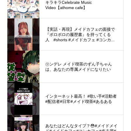
キラキラCelebrate Music
Video【athome cafe】
【実話・再現】メイドカフェの面接で
『ボロボロの履歴書』を持ってくる
人 #shorts #メイドカフェ #コンカ...
㋳ンデレ メイド喫茶のずん子ちゃん
は、あなたの専属メイドになりたい
インターネット最高！ #歌い手#活動者
#配信者#日常#メイド喫茶#あるある
あなたはどんなタイプ？😳#メイドメイ
ド#メイドカフェ#コンカフェ#名古屋#