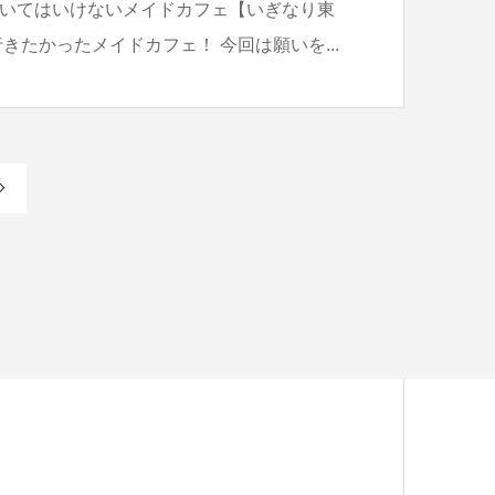
いてはいけないメイドカフェ【いぎなり東
きたかったメイドカフェ！ 今回は願いを...
