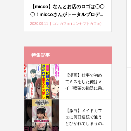
【micco】なんとお店のロゴは〇〇
〇！miccoさんがトータルプロデ...
2020.09.11
コンカフェ (コンセプトカフェ)
特集記事
【漫画】仕事で初め
てミスをした俺はメ
イド喫茶の勧誘に乗...
【激白】メイドカフ
ェに何日連続で通う
とひかれてしまうの...