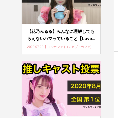
【花乃みるる】みんなに理解しても
らえないハマっていること【Love...
2020.07.20
コンカフェ (コンセプトカフェ)