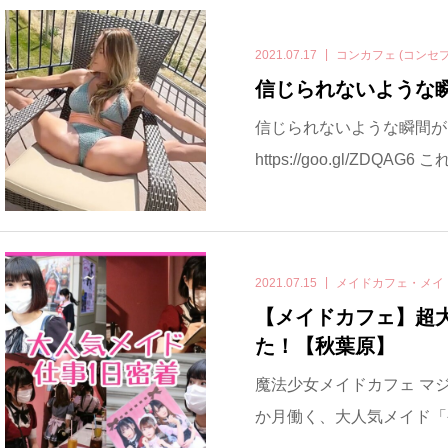
2021.07.17
コンカフェ (コンセ
信じられないような
信じられないような瞬間が
https://goo.gl/ZD
2021.07.15
メイドカフェ・メイ
【メイドカフェ】超
た！【秋葉原】
魔法少女メイドカフェ マ
か月働く、大人気メイド「や