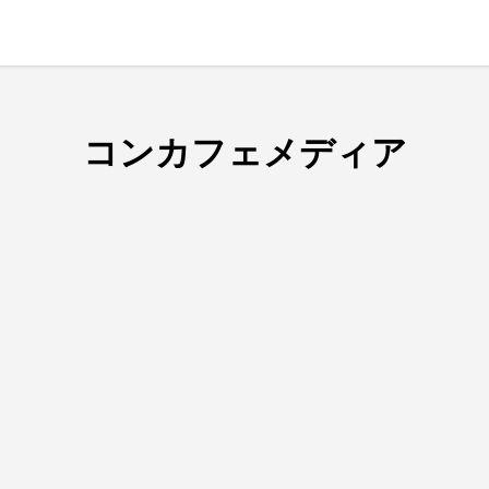
コンカフェメディア