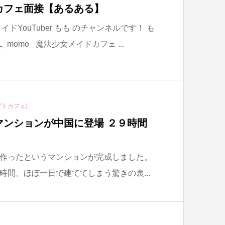
カフェ面接【あるある】
ドYouTuber もも のチャンネルです！ も
ML_momo_ 魔法少女メイドカフェ ...
プトカフェ)
マンションが中国に登場 ２９時間
作ったというマンションが完成しました。
時間、ほぼ一日で建ててしまう驚きの裏...