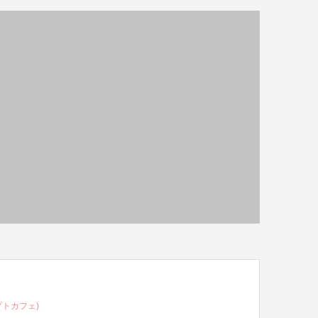
プトカフェ)