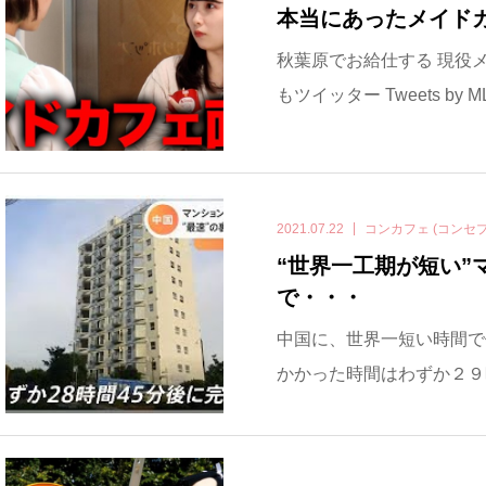
本当にあったメイド
秋葉原でお給仕する 現役メイ
もツイッター Tweets by 
2021.07.22
コンカフェ (コンセ
“世界一工期が短い”
で・・・
中国に、世界一短い時間で
かかった時間はわずか２９