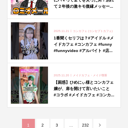
て２年後の激キモ復縁メッセー...
2025.11.21
コンカフェ (コンセプトカフェ)
1番聞くセリフは？#アイドル #メ
イドカフェ #コンカフェ #funny
#funnyvideo #アルバイト #店...
2025.11.20
メイドカフェ・メイド喫茶
【困惑】ひめにぃ様とコンカフェ
嬢が、扉を開けて言いたいこと
#コラボ #メイドカフェ #コンカ...
1
2
3
…
232
