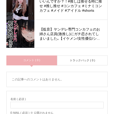
いいんですか？！#推しは推せる時に推
せ #推し推せ #コンカフェ #ミナミコン
カフェ #メイド #アイドル #shorts
【低音】ヤンデレ専門コンカフェのお
姉さん店員(激推し)にガチ恋されてし
まいました｡【イケメン/女性優位/シ...
コメント ( 0 )
トラックバック ( 0 )
この記事へのコメントはありません。
名前 ( 必須 )
E-MAIL ( 必須 ) ※ 公開されません