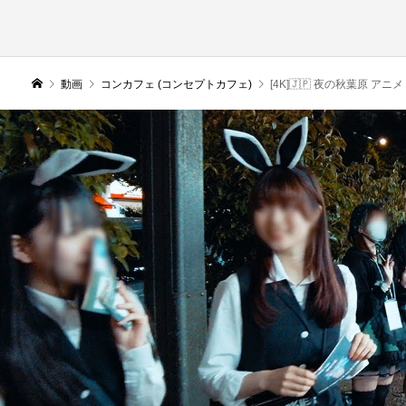
動画
コンカフェ (コンセプトカフェ)
[4K]🇯🇵 夜の秋葉原 アニメ コンカフェ メイドで賑わう街