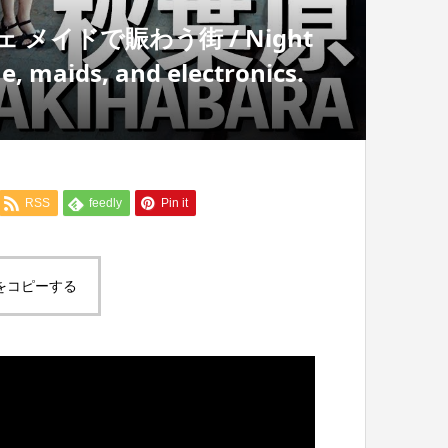
ェ メイドで賑わう街 / Night
, maids, and electronics.
RSS
feedly
Pin it
をコピーする