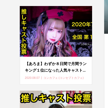
【あろま】わずか８日間で月間ラン
キング１位になった人気キャスト...
2020.08.07
コンカフェ (コンセプトカフェ)