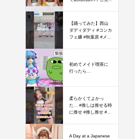
【踊ってみた】西山
ダディダディ #コンカ
フェ嬢 #秋葉原 #メ...
初めてメイド喫茶に
行ったら…
柔らかくてよかっ
た… #推しは推せる時
に推せ #推し推せ #...
A Day at a Japanese