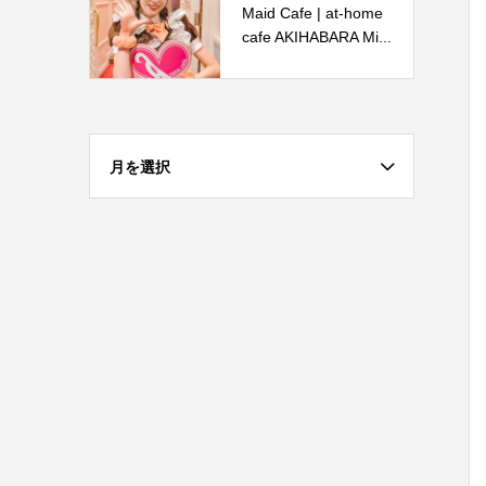
Maid Cafe | at-home
cafe AKIHABARA Mi...
月を選択