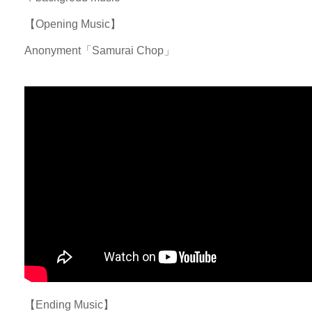
【Opening Music】
Anonyment「Samurai Chop」
【Ending Music】