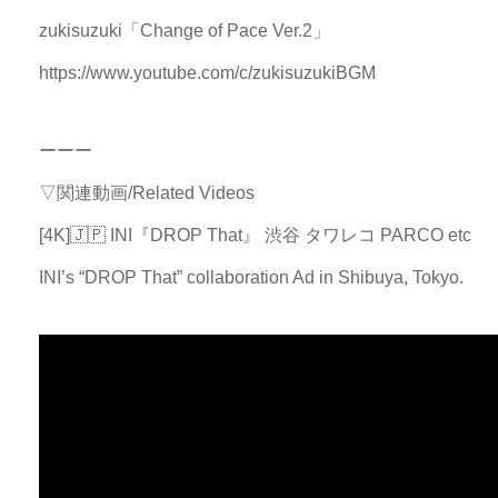
zukisuzuki「Change of Pace Ver.2」
https://www.youtube.com/c/zukisuzukiBGM
ーーー
▽関連動画/Related Videos
[4K]🇯🇵 INI『DROP That』 渋谷 タワレコ PARCO etc
INI’s “DROP That” collaboration Ad in Shibuya, Tokyo.