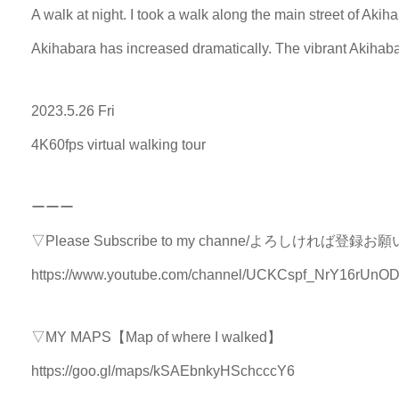
A walk at night. I took a walk along the main street of Akih
Akihabara has increased dramatically. The vibrant Akihabar
2023.5.26 Fri
4K60fps virtual walking tour
ーーー
▽Please Subscribe to my channe/よろしければ登録
https://www.youtube.com/channel/UCKCspf_NrY16rU
▽MY MAPS【Map of where I walked】
https://goo.gl/maps/kSAEbnkyHSchcccY6