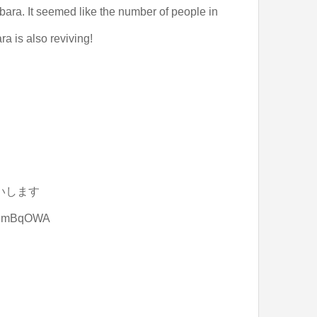
abara. It seemed like the number of people in
a is also reviving!
お願いします
nODmBqOWA