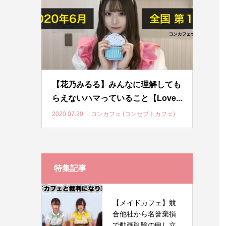
【花乃みるる】みんなに理解しても
らえないハマっていること【Love...
2020.07.20
コンカフェ (コンセプトカフェ)
特集記事
【メイドカフェ】競
合他社から名誉棄損
で動画削除の申し立...