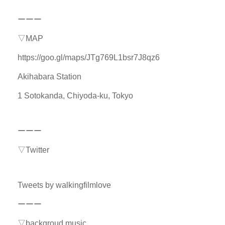
ーーー
▽MAP
https://goo.gl/maps/JTg769L1bsr7J8qz6
Akihabara Station
1 Sotokanda, Chiyoda-ku, Tokyo
ーーー
▽Twitter
Tweets by walkingfilmlove
ーーー
▽backgroud music