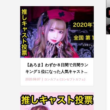
【あろま】わずか８日間で月間ラン
キング１位になった人気キャスト...
2020.08.07
コンカフェ (コンセプトカフェ)