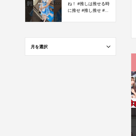
ね！ #推しは推せる時
に推せ #推し推せ #...
月を選択