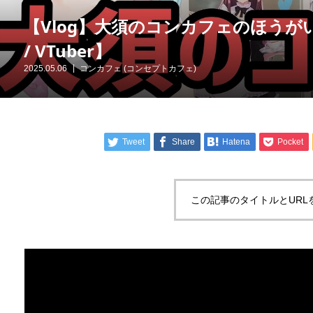
【Vlog】大須のコンカフェのほう
/ VTuber】
2025.05.06
コンカフェ (コンセプトカフェ)
Tweet
Share
Hatena
Pocket
この記事のタイトルとURL