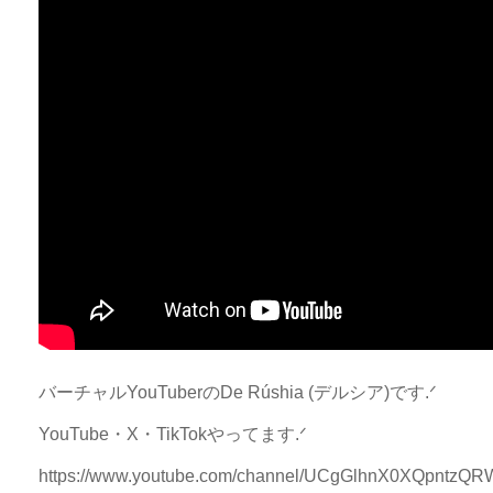
バーチャルYouTuberのDe Rúshia (デルシア)です.ᐟ
YouTube・X・TikTokやってます.ᐟ
https://www.youtube.com/channel/UCgGlhnX0XQpntzQ