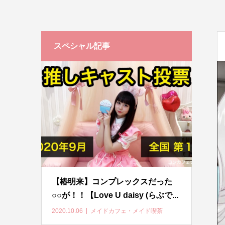
スペシャル記事
【椿明来】コンプレックスだった
○○が！！【Love U daisy (らぶで...
2020.10.06
メイドカフェ・メイド喫茶