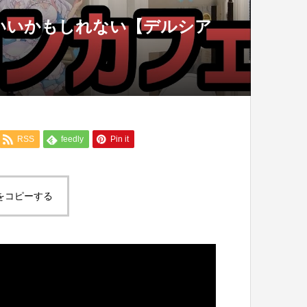
がいいかもしれない【デルシア
RSS
feedly
Pin it
をコピーする