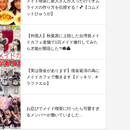
メイド喫茶に新人さんが入ったのでオム
ライスの作り方を伝授する！💕【コムド
ットひゅうが】
【外国人】秋葉原に上陸した台湾発メイ
ドカフェ老舗で1日メイド修行してみた
ら才能が開花した?!🎃👻
【実は借金があります】借金返済の為に
メイドカフェで働きます【ドッキリ、#
ラファエル】
お忍びでメイド喫茶に行ったら可愛すぎ
るメンバーが働いていました…