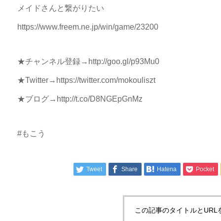
メイドさんと繋がりたい
https://www.freem.ne.jp/win/game/23200
★チャンネル登録→http://goo.gl/p93Mu0
★Twitter→https://twitter.com/mokouliszt
★ブログ→http://t.co/D8NGEpGnMz
#もこう
Tweet
Share
Hatena
Pocket
この記事のタイトルとURL