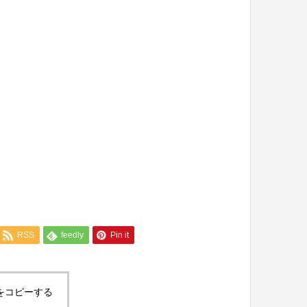
RSS
feedly
Pin it
をコピーする