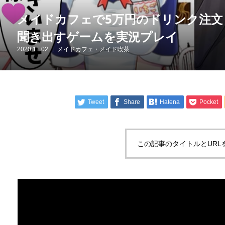
メイドカフェで5万円のドリンク注
聞き出すゲームを実況プレイ
2020.11.02
メイドカフェ・メイド喫茶
Tweet
Share
Hatena
Pocket
この記事のタイトルとURL