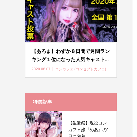
【あろま】わずか８日間で月間ラン
キング１位になった人気キャスト...
2020.08.07
コンカフェ (コンセプトカフェ)
特集記事
【生誕祭】現役コン
カフェ嬢『めあ』の1
日に密着