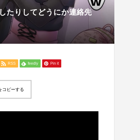
文したりしてどうにか連絡先
RSS
feedly
Pin it
をコピーする