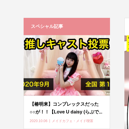
スペシャル記事
【椿明来】コンプレックスだった
○○が！！【Love U daisy (らぶで...
2020.10.06
メイドカフェ・メイド喫茶