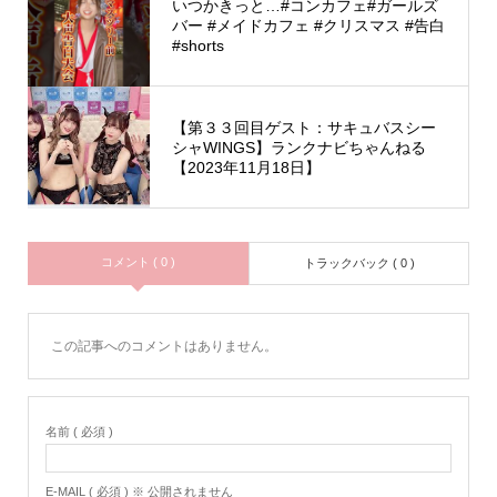
いつかきっと…#コンカフェ#ガールズ
バー #メイドカフェ #クリスマス #告白
#shorts
【第３３回目ゲスト：サキュバスシー
シャWINGS】ランクナビちゃんねる
【2023年11月18日】
コメント ( 0 )
トラックバック ( 0 )
この記事へのコメントはありません。
名前 ( 必須 )
E-MAIL ( 必須 ) ※ 公開されません