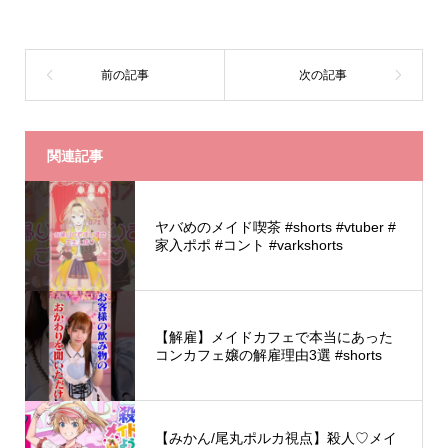
関連記事
ヤバめのメイド喫茶 #shorts #vtuber #
家入ポポ #コント #varkshorts
【解雇】メイドカフェで本当にあった
コンカフェ嬢の解雇理由3選 #shorts
【みかん/尾丸ポルカ視点】殺人♡メイ