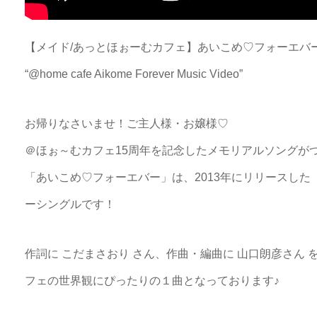
【メイド/あっとほぉーむカフェ】あいこめ♡フォーエバー
“@home cafe Aikome Forever Music Video”
お帰りなさいませ！ご主人様・お嬢様♡
＠ほぉ～むカフェ15周年を記念したメモリアルソングが
「あいこめ♡フォーエバー」は、2013年にリリースした
ーシングルです！
作詞に こだまさおり さん、作曲・編曲に 山口朗彦さん
フェの世界観にぴったりの１曲となっております♪