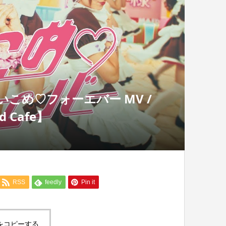
こめ♡フォーエバー MV /
d Cafe】
RSS
feedly
Pin it
をコピーする