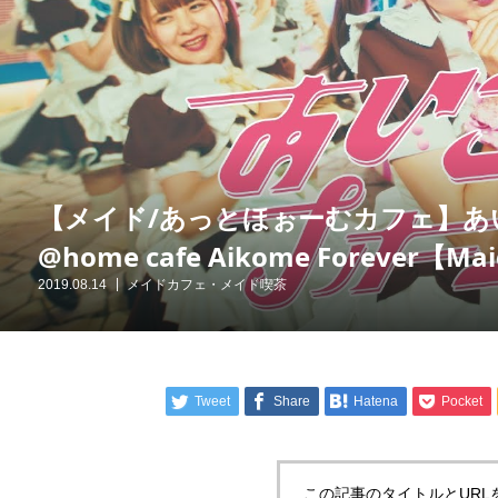
【メイド/あっとほぉーむカフェ】あい
@home cafe Aikome Forever【Mai
2019.08.14
メイドカフェ・メイド喫茶
Tweet
Share
Hatena
Pocket
この記事のタイトルとURL