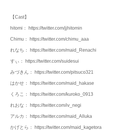
【Cast】
hitomi： https://twitter.com/jjhitomin
Chimu： https://twitter.com/chimu_aaa
れなち： https://twitter.com/maid_Renachi
すぃ： https://twitter.com/suidesui
みづきん： https://twitter.com/pitsuco321
はかせ： https://twitter.com/maid_hakase
くろこ： https://twitter.com/kuroko_0913
れおな： https://twitter.com/iv_negi
アルカ： https://twitter.com/maid_Alluka
かげとら： https://twitter.com/maid_kagetora