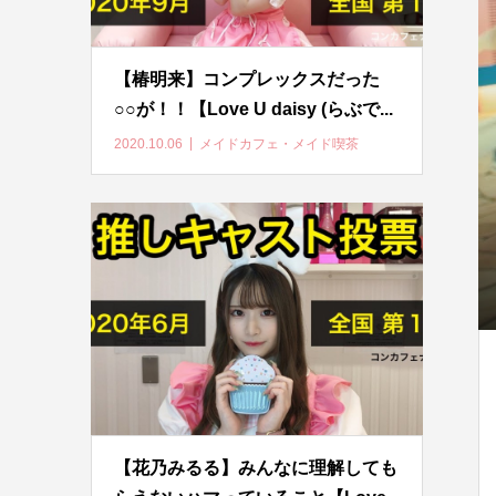
【椿明来】コンプレックスだった
○○が！！【Love U daisy (らぶで...
2020.10.06
メイドカフェ・メイド喫茶
【花乃みるる】みんなに理解しても