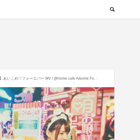
バー MV / @home cafe Aikome Forever【Maid Cafe】