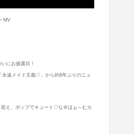
 MV
ついにお披露目！
「永遠メイド主義♡」から約6年ぶりのニュ
 を迎え、ポップでキュート♡な＠ほぉ～むカ