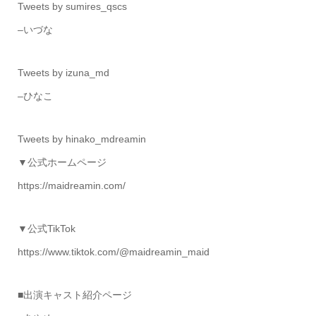
Tweets by sumires_qscs
–いづな
Tweets by izuna_md
–ひなこ
Tweets by hinako_mdreamin
▼公式ホームページ
https://maidreamin.com/
▼公式TikTok
https://www.tiktok.com/@maidreamin_maid
■出演キャスト紹介ページ