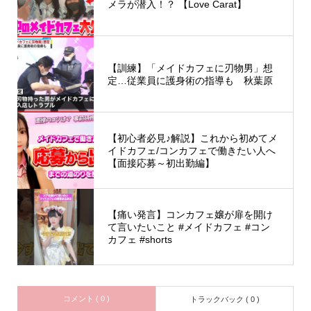
メラが潜入！？ 【Love Carat】
【訓練】「メイドカフェに刃物男」想
定…従業員に護身術の指導も 秋葉原
【初心者必見♪解説】これから初めてメ
イドカフェ/コンカフェで働きたい人へ
【面接応募～初出勤編】
【痛い発言】コンカフェ嬢が扉を開け
て言いたいこと #メイドカフェ #コン
カフェ #shorts
コメント ( 0 )
トラックバック ( 0 )