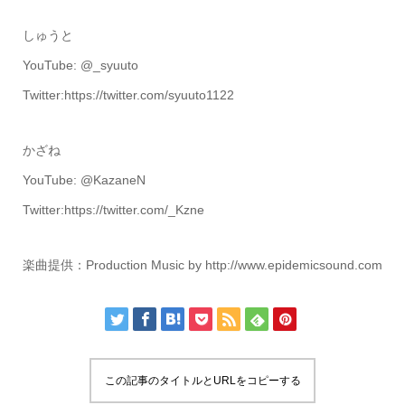
しゅうと
YouTube: @_syuuto
Twitter:https://twitter.com/syuuto1122
かざね
YouTube: @KazaneN
Twitter:https://twitter.com/_Kzne
楽曲提供：Production Music by http://www.epidemicsound.com
この記事のタイトルとURLをコピーする