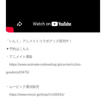
「いんく」アニメイトコラボグッズ発売中！
▼予約はこちら
・アニメイト通販
https://www.animate-onlineshop.jp/corner/cc/inc-
goods/cd/3475/
・ムービック通信販売
https://www.movic.jp/shop/r/r100241/