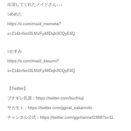
出演してくれたメイドさん↓↓↓
○めめた
https://x.com/maid_memeta?
s=21&t=fanl3LMzFy48Dqb3CQyE4Q
○かすみ
https://x.com/maid_kasumi?
s=21&t=fanl3LMzFy48Dqb3CQyE4Q
【Twitter】
ブチギレ氏原：https://twitter.com/buchiuji
サカモト：https://twitter.com/ggoal_sakamoto
チャンネル公式：https://twitter.com/ggchannel1988?s=11