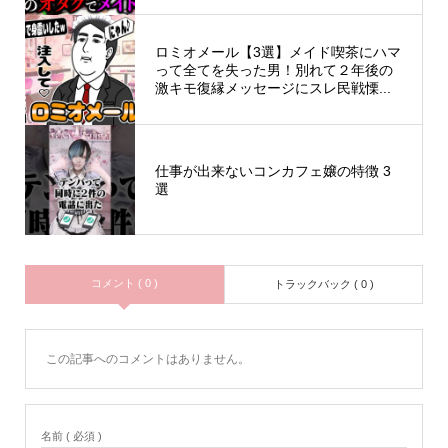
ロミオメール【3選】メイド喫茶にハマ
って全てを失った男！別れて２年後の
激キモ復縁メッセージにスレ民戦慄...
仕事が出来ないコンカフェ嬢の特徴 3
選
コメント ( 0 )
トラックバック ( 0 )
この記事へのコメントはありません。
名前 ( 必須 )