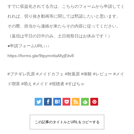
すでに収益化されてる方は、こちらのフォームから申請してく
れれば、切り抜き動画等に関しては黙認したいと思います。
その際、担当から連絡が来たらその内容に従ってください。
（返信は平日の日中のみ、土日祝祭日はお休みです！）
●申請フォームURL↓↓↓
https://forms.gle/9tpymnttaMyjEitv8
#ブチギレ氏原 #メイドカフェ #秋葉原 #体験 #レビュー #メイ
ド喫茶 #萌え #メイド #視聴者 #すぱちゃ
この記事のタイトルとURLをコピーする