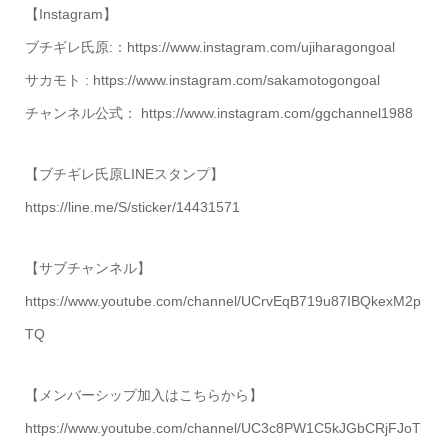
【Instagram】
ブチギレ氏原:：https://www.instagram.com/ujiharagongoal
サカモト : https://www.instagram.com/sakamotogongoal
チャンネル公式： https://www.instagram.com/ggchannel1988
【ブチギレ氏原LINEスタンプ】
https://line.me/S/sticker/14431571
【サブチャンネル】
https://www.youtube.com/channel/UCrvEqB719u87IBQkexM2p
TQ
【メンバーシップ加入はこちらから】
https://www.youtube.com/channel/UC3c8PW1C5kJGbCRjFJoT