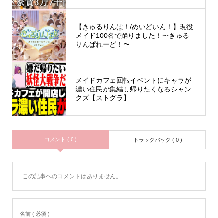
【きゅるりんぱ！/めいどいん！】現役
メイド100名で踊りました！〜きゅる
りんぱれーど！〜
メイドカフェ回転イベントにキャラが
濃い住民が集結し帰りたくなるシャン
クズ【ストグラ】
コメント ( 0 )
トラックバック ( 0 )
この記事へのコメントはありません。
名前 ( 必須 )