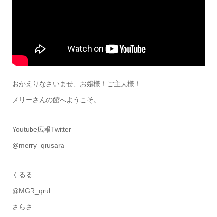
おかえりなさいませ、お嬢様！ご主人様！
メリーさんの館へようこそ。
Youtube広報Twitter
@merry_qrusara
くるる
@MGR_qrul
さらさ