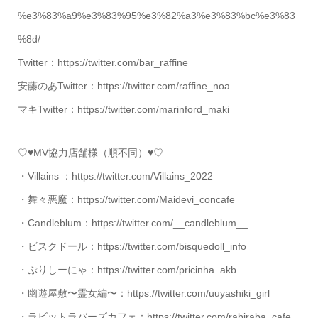
%e3%83%a9%e3%83%95%e3%82%a3%e3%83%bc%e3%83
%8d/
Twitter：https://twitter.com/bar_raffine
安藤のあTwitter：https://twitter.com/raffine_noa
マキTwitter：https://twitter.com/marinford_maki
♡♥MV協力店舗様（順不同）♥♡
・Villains ：https://twitter.com/Villains_2022
・舞々悪魔：https://twitter.com/Maidevi_concafe
・Candleblum：https://twitter.com/__candleblum__
・ビスクドール：https://twitter.com/bisquedoll_info
・ぷりしーにゃ：https://twitter.com/pricinha_akb
・幽遊屋敷〜霊女編〜：https://twitter.com/uuyashiki_girl
・ラビットラバーズカフェ：https://twitter.com/rabiraba_cafe