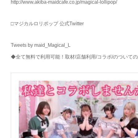
http://www.akiba-maidcafe.co.jp/magical-lollipop/
□マジカルロリポップ 公式Twitter
Tweets by maid_Magical_L
◆全て無料で利用可能！取材/店舗利用/コラボ/のついて