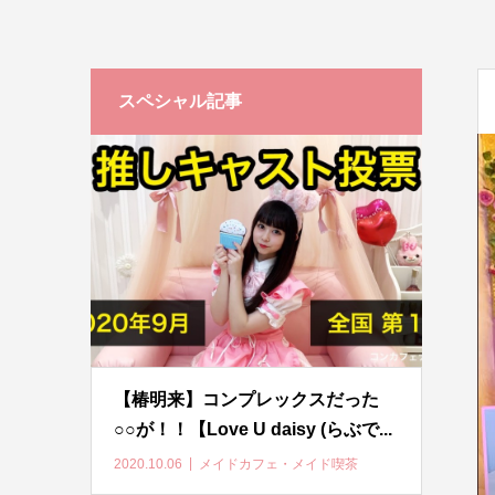
スペシャル記事
【椿明来】コンプレックスだった
○○が！！【Love U daisy (らぶで...
2020.10.06
メイドカフェ・メイド喫茶