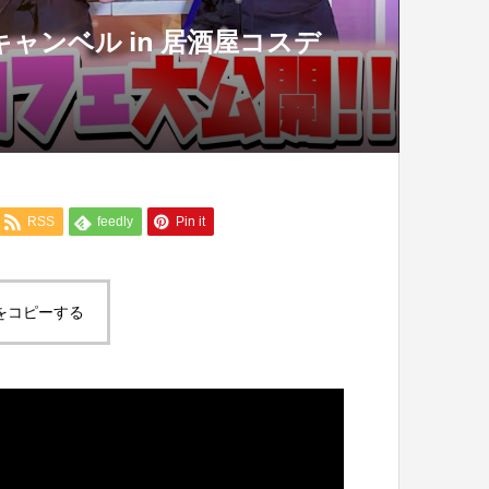
ャンベル in 居酒屋コスデ
RSS
feedly
Pin it
をコピーする