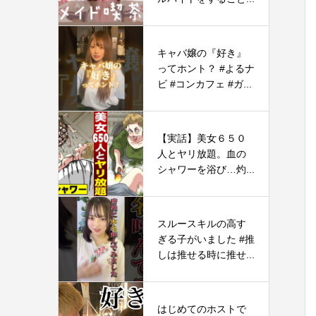
キャバ嬢の『好き』
ってホント？ #よるナ
ビ #コンカフェ #ガ...
【実話】美女６５０
人とヤリ放題。血の
シャワーを浴び…灼...
スルースキルの高す
ぎる子がいました #推
しは推せる時に推せ...
はじめてのホストで