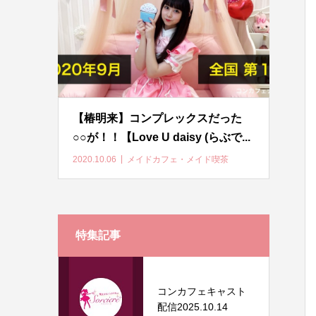
【椿明来】コンプレックスだった
○○が！！【Love U daisy (らぶで...
2020.10.06
メイドカフェ・メイド喫茶
特集記事
コンカフェキャスト
配信2025.10.14