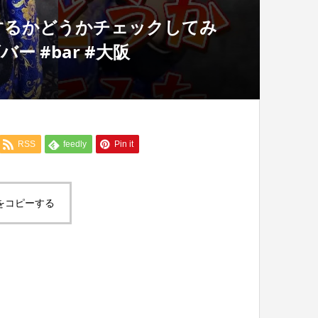
するかどうかチェックしてみ
ー #bar #大阪
RSS
feedly
Pin it
をコピーする