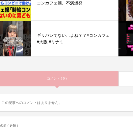
コンカフェ嬢、不満爆発
ギリバレてない…よね？？#コンカフェ
#大阪 #ミナミ
コメント ( 0 )
この記事へのコメントはありません。
名前 ( 必須 )