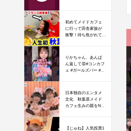
初めてメイドカフェ
に行って田舎家族が
衝撃！待ち焦がれて...
りかちゃん、あんぱ
ん返して😡#コンカフ
ェ #ガールズバー #...
日本独自のエンタメ
文化 秋葉原メイド
カフェ生みの親をN...
【じゅね】人気投票1