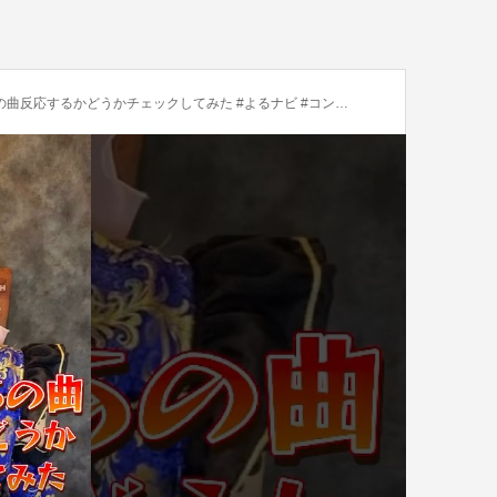
どうかチェックしてみた #よるナビ #コンカフェ #ガールズバー #bar #大阪