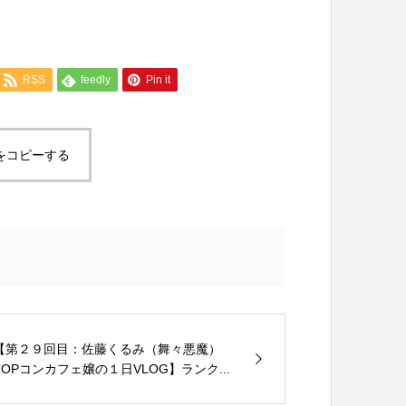
RSS
feedly
Pin it
をコピーする
【第２９回目：佐藤くるみ（舞々悪魔）
TOPコンカフェ嬢の１日VLOG】ランク...