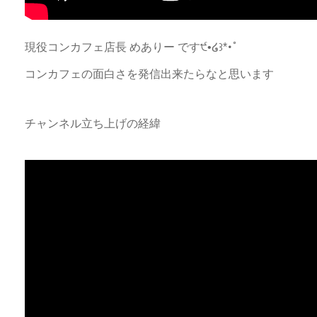
現役コンカフェ店長 めありー です੯•໒꒱*･ﾟ
コンカフェの面白さを発信出来たらなと思います
チャンネル立ち上げの経緯