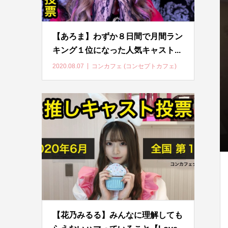
【あろま】わずか８日間で月間ラン
キング１位になった人気キャスト...
2020.08.07
コンカフェ (コンセプトカフェ)
【花乃みるる】みんなに理解しても