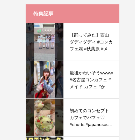
特集記事
【踊ってみた】西山
ダディダディ #コンカ
フェ嬢 #秋葉原 #メ...
最後かわいそうwwww
#名古屋コンカフェ #
メイド カフェ #か...
初めてのコンセプト
カフェでパフェ♡
#shorts #japanesec...