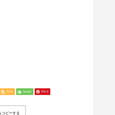
RSS
feedly
Pin it
をコピーする