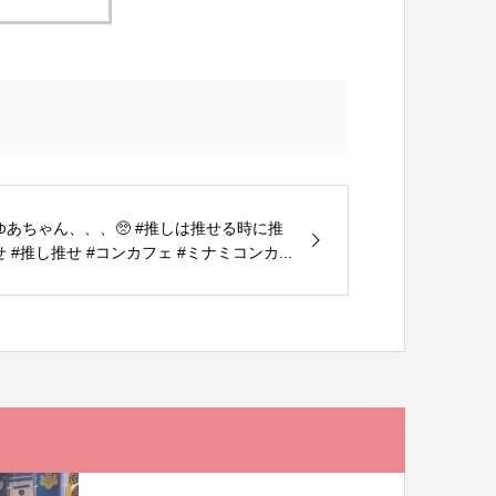
ゆあちゃん、、、🥺 #推しは推せる時に推
せ #推し推せ #コンカフェ #ミナミコンカ...