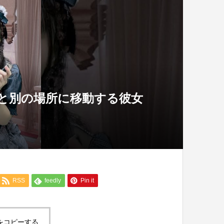
と別の場所に移動する彼女
RSS
feedly
Pin it
をコピーする