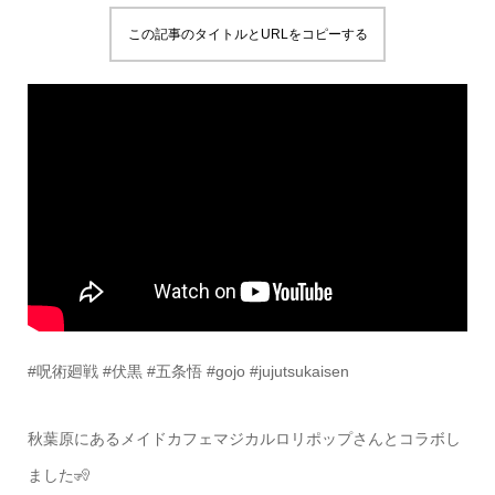
この記事のタイトルとURLをコピーする
#呪術廻戦 #伏黒 #五条悟 #gojo #jujutsukaisen
秋葉原にあるメイドカフェマジカルロリポップさんとコラボし
ました🧏