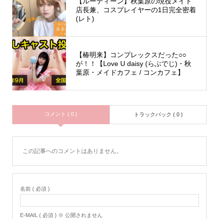
【ルーティーン】秋葉原の現役メイド
店長兼、コスプレイヤーの1日完全密着
(レト)
【椿明来】コンプレックスだった○○
が！！【Love U daisy (らぶでじ)・秋
葉原・メイドカフェ / コンカフェ】
コメント ( 0 )
トラックバック ( 0 )
この記事へのコメントはありません。
名前 ( 必須 )
E-MAIL ( 必須 ) ※ 公開されません