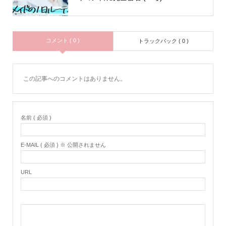
コメント ( 0 )
トラックバック ( 0 )
この記事へのコメントはありません。
名前 ( 必須 )
E-MAIL ( 必須 ) ※ 公開されません
URL