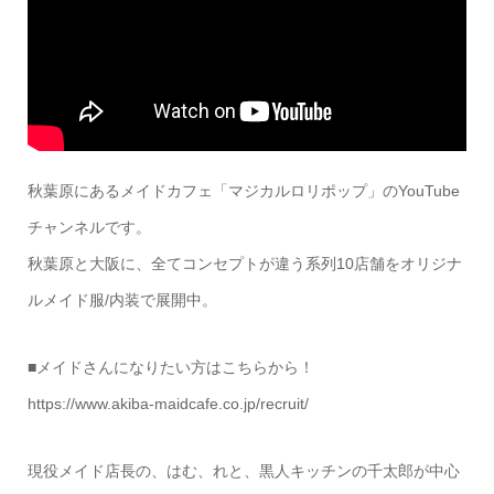
秋葉原にあるメイドカフェ「マジカルロリポップ」のYouTube
チャンネルです。
秋葉原と大阪に、全てコンセプトが違う系列10店舗をオリジナ
ルメイド服/内装で展開中。
■メイドさんになりたい方はこちらから！
https://www.akiba-maidcafe.co.jp/recruit/
現役メイド店長の、はむ、れと、黒人キッチンの千太郎が中心