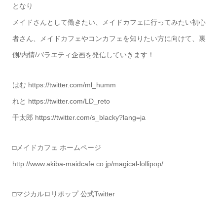
となり
メイドさんとして働きたい、メイドカフェに行ってみたい初心
者さん、メイドカフェやコンカフェを知りたい方に向けて、裏
側/内情/バラエティ企画を発信していきます！
はむ https://twitter.com/ml_humm
れと https://twitter.com/LD_reto
千太郎 https://twitter.com/s_blacky?lang=ja
□メイドカフェ ホームページ
http://www.akiba-maidcafe.co.jp/magical-lollipop/
□マジカルロリポップ 公式Twitter