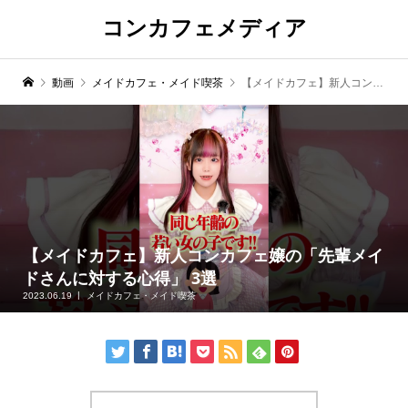
コンカフェメディア
動画
メイドカフェ・メイド喫茶
【メイドカフェ】新人コンカフェ嬢の「先輩メイドさんに対する心得」 3選
【メイドカフェ】新人コンカフェ嬢の「先輩メイ
ドさんに対する心得」 3選
2023.06.19
メイドカフェ・メイド喫茶