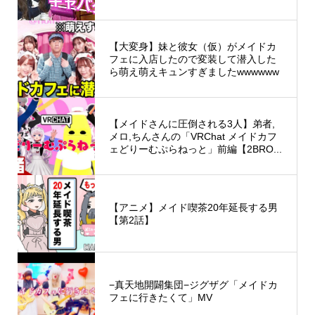
【大変身】妹と彼女（仮）がメイドカ
フェに入店したので変装して潜入した
ら萌え萌えキュンすぎましたwwwwww
【メイドさんに圧倒される3人】弟者,
メロ,ちんさんの「VRChat メイドカフ
ェどりーむぷらねっと」前編【2BRO...
【アニメ】メイド喫茶20年延長する男
【第2話】
−真天地開闢集団−ジグザグ「メイドカ
フェに行きたくて」MV