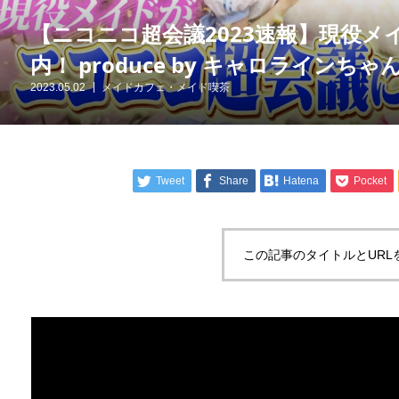
【ニコニコ超会議2023速報】現役
内！ produce by キャロラインちゃ
2023.05.02
メイドカフェ・メイド喫茶
Tweet
Share
Hatena
Pocket
この記事のタイトルとURL