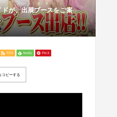
メイドが、出展ブースをご案
ん
RSS
feedly
Pin it
をコピーする