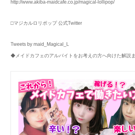
http://www.akiba-maidcafe.co.jp/magical-lollipop/
□マジカルロリポップ 公式Twitter
Tweets by maid_Magical_L
◆メイドカフェのアルバイトをお考えの方へ向けた解説