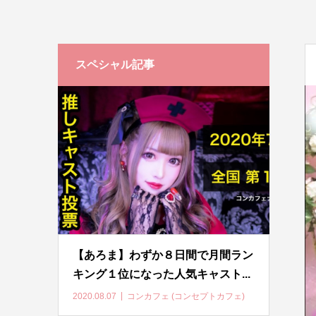
スペシャル記事
【あろま】わずか８日間で月間ラン
キング１位になった人気キャスト...
2020.08.07
コンカフェ (コンセプトカフェ)