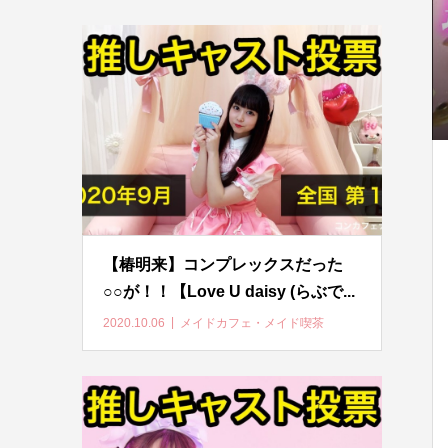
【椿明来】コンプレックスだった
○○が！！【Love U daisy (らぶで...
2020.10.06
メイドカフェ・メイド喫茶