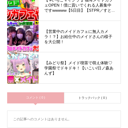
ェOPEN！僕に貢いでくれる人募集中
ですwwwww【5日目】【STPR／すと...
【営業中のメイドカフェに無人カメ
ラ！？】お給仕中のメイドさんの様子
を大公開！
【みどり祭】メイド喫茶で萌え体験♡
学園祭でドキドキ！【いこい/日ノ森あ
んず】
コメント ( 0 )
トラックバック ( 0 )
この記事へのコメントはありません。