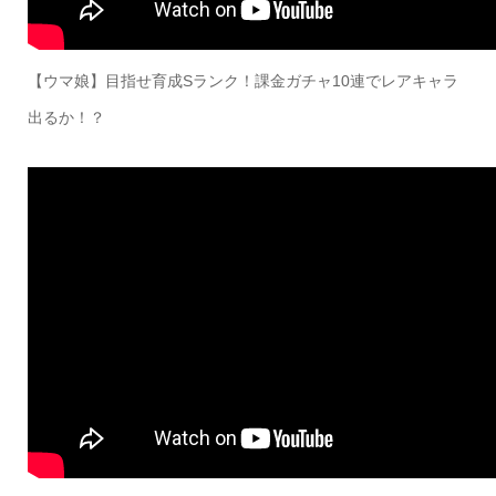
【ウマ娘】目指せ育成Sランク！課金ガチャ10連でレアキャラ
出るか！？