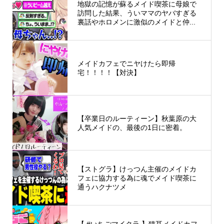
地獄の記憶が蘇るメイド喫茶に母娘で
訪問した結果、ういママのヤバすぎる
裏話やホロメンに激似のメイドと仲...
メイドカフェでニヤけたら即帰
宅！！！！【対決】
【卒業日のルーティーン】秋葉原の大
人気メイドの、最後の1日に密着。
【ストグラ】けっつん主催のメイドカ
フェに協力する為に魂でメイド喫茶に
通うハクナツメ
【 #いちごマイクラ 】猫耳メイドカフ