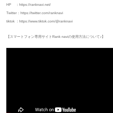
HP ：https://ranknavi.net/
Twitter：https://twitter.com/ranknavi
tiktok ：https://www.tiktok.com/@ranknavi
【スマートフォン専用サイトRank naviの使用方法について♪】