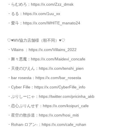
・らむめろ：https://x.com/Zzz_dmsk
・るる：https://x.com/1uu_xx
・愛斗：https://x.com/WHITE_manato24
♡♥MV協力店舗様（順不同）♥♡
・Villains ：https://x.com/Villains_2022
・舞々悪魔：https://x.com/Maidevi_concafe
・天使のぴえん：https://x.com/tenshi_pien
・bar rosesta：https://x.com/bar_rosesta
・Cyber Fille：https://x.com/CyberFille_info
・ぷりしーにゃ：https://twitter.com/pricinha_akb
・恋心ぷりんせす：https://x.com/koipuri_cafe
・星空の散歩道：https://x.com/hosi_miti
・Rohan-ロアン-：https://x.com/cafe_rohan