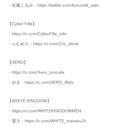
・佐藤くるみ：https://twitter.com/kurumilk_sato
【Cyber Fille】
・https://x.com/CyberFille_info
・らむめろ：https://x.com/Zzz_dmsk
【XERO】
・https://x.com/Xero_concafe
・める：https://x.com/XERO_Melx
【WHITE KINGDOM】
・https://x.com/WHITEKINGDOMMEN
・愛斗：https://x.com/WHITE_manato24