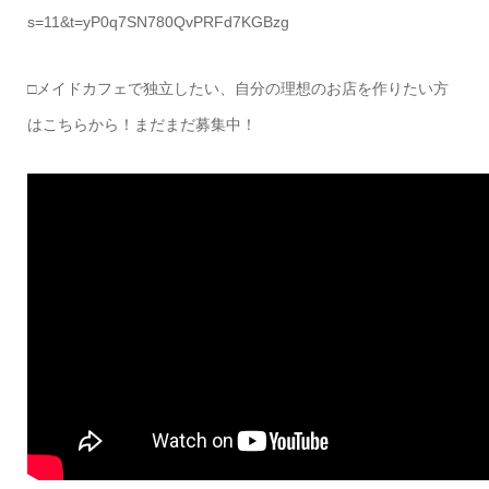
s=11&t=yP0q7SN780QvPRFd7KGBzg
□メイドカフェで独立したい、自分の理想のお店を作りたい方
はこちらから！まだまだ募集中！