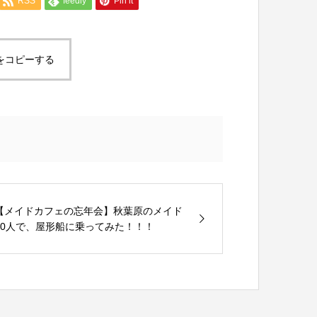
RSS
feedly
Pin it
をコピーする
【メイドカフェの忘年会】秋葉原のメイド
50人で、屋形船に乗ってみた！！！