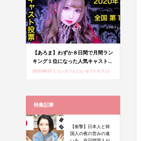
【あろま】わずか８日間で月間ラン
キング１位になった人気キャスト...
2020.08.07
コンカフェ (コンセプトカフェ)
特集記事
【衝撃】日本人と韓
国人の夜の営みの違
いを、在日韓国人が...