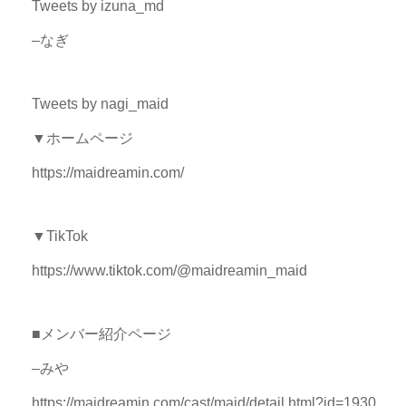
Tweets by izuna_md
–なぎ
Tweets by nagi_maid
▼ホームページ
https://maidreamin.com/
▼TikTok
https://www.tiktok.com/@maidreamin_maid
■メンバー紹介ページ
–みや
https://maidreamin.com/cast/maid/detail.html?id=1930