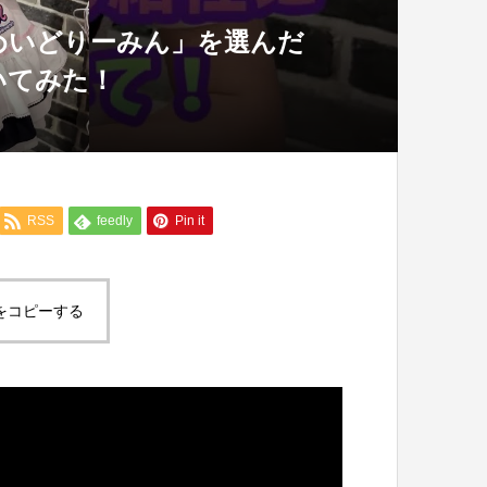
めいどりーみん」を選んだ
いてみた！
RSS
feedly
Pin it
をコピーする