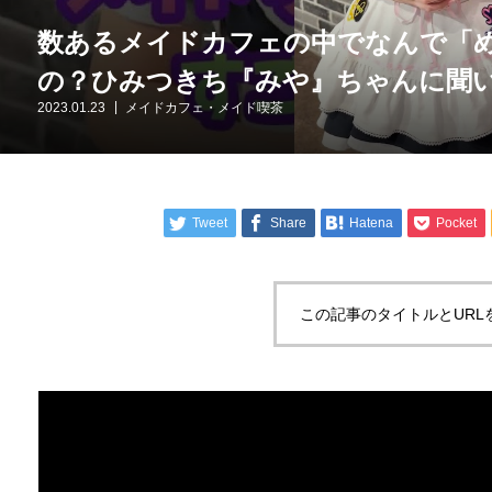
数あるメイドカフェの中でなんで「
の？ひみつきち『みや』ちゃんに聞
2023.01.23
メイドカフェ・メイド喫茶
Tweet
Share
Hatena
Pocket
この記事のタイトルとURL