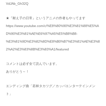
VdJAb_Gh32Q
★『耐え子の日常』というアニメの作者もやってます
https://www.youtube.com/c/%E8%80%90%E3%81%88%E5%A
D%90%E3%81%AE%E6%97%A5%E5%B8%B8-
%E3%81%9D%E3%82%8D%E8%B0%B7%E3%81%AE%E3%8
2%A2%E3%83%8B%E3%83%A1/featured
コメントは必ず全て読んでいます。
ありがとう～！
エンディング曲「若林タカツグ／カッパエンターテインメン
ト」