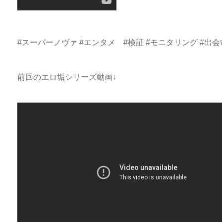
#スーパーノヴァ #エンタメ #検証 #モニタリング #出
前回のエロ垢シリーズ動画↓