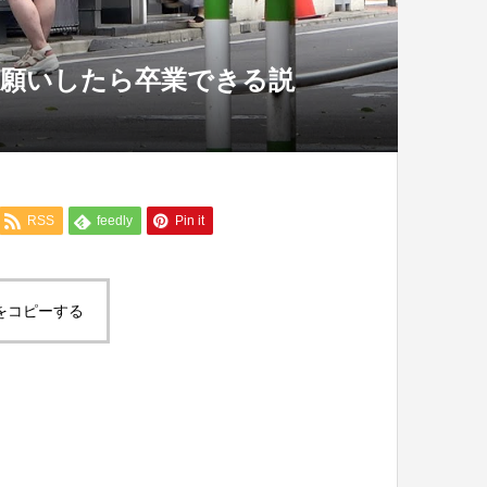
お願いしたら卒業できる説
RSS
feedly
Pin it
をコピーする