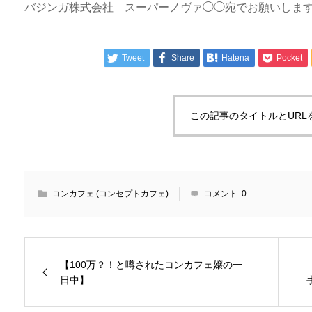
バジンガ株式会社 スーパーノヴァ◯◯宛でお願いしま
Tweet
Share
Hatena
Pocket
この記事のタイトルとURL
コンカフェ (コンセプトカフェ)
コメント:
0
【100万？！と噂されたコンカフェ嬢の一
日中】