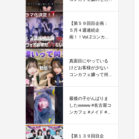
【第５９回目企画：
５月４週連続企
画！！Vol.2コンカ...
真面目にやっている
けどお客様が少ない
コンカフェ嬢って何...
最後の子がんばりま
したwwww #名古屋コ
ンカフェ #メイド #...
【第１３９回目企