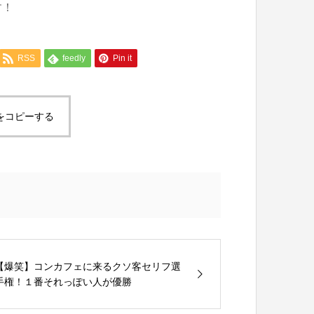
す！
RSS
feedly
Pin it
をコピーする
【爆笑】コンカフェに来るクソ客セリフ選
手権！１番それっぽい人が優勝