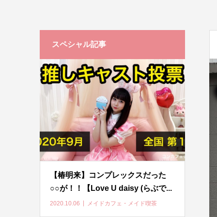
スペシャル記事
【椿明来】コンプレックスだった
○○が！！【Love U daisy (らぶで...
2020.10.06
メイドカフェ・メイド喫茶