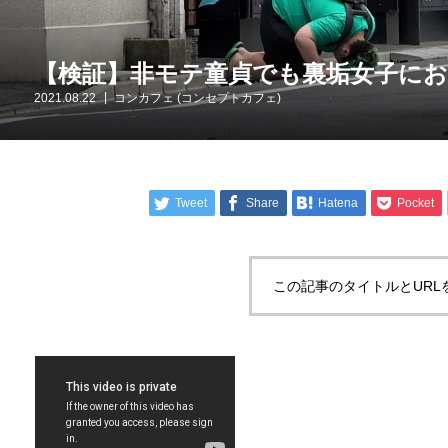
【検証】非モテ童貞でも裏垢女子に
2021.08.22
コンカフェ (コンセプトカフェ)
Tweet
Share
Hatena
Pocket
この記事のタイトルとURL