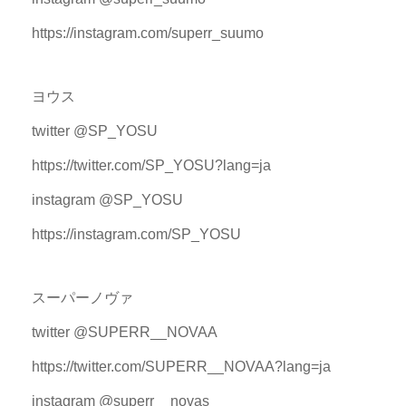
https://instagram.com/superr_suumo
ヨウス
twitter @SP_YOSU
https://twitter.com/SP_YOSU?lang=ja
instagram @SP_YOSU
https://instagram.com/SP_YOSU
スーパーノヴァ
twitter @SUPERR__NOVAA
https://twitter.com/SUPERR__NOVAA?lang=ja
instagram @superr__novas