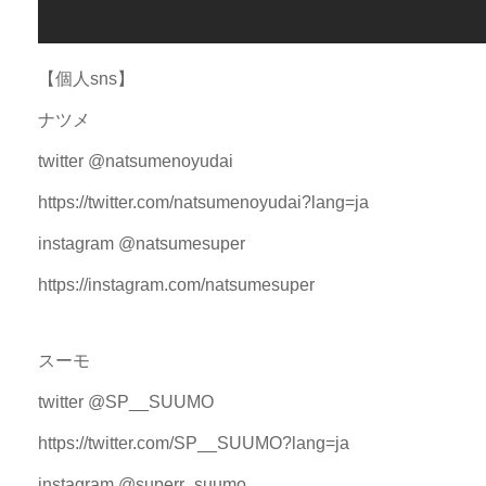
【個人sns】
ナツメ
twitter @natsumenoyudai
https://twitter.com/natsumenoyudai?lang=ja
instagram @natsumesuper
https://instagram.com/natsumesuper
スーモ
twitter @SP__SUUMO
https://twitter.com/SP__SUUMO?lang=ja
instagram @superr_suumo