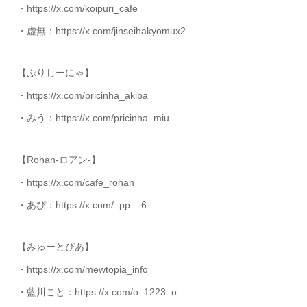
・https://x.com/koipuri_cafe
・虚無：https://x.com/jinseihakyomux2
【ぷりしーにゃ】
・https://x.com/pricinha_akiba
・みう：https://x.com/pricinha_miu
【Rohan-ロアン-】
・https://x.com/cafe_rohan
・あぴ：https://x.com/_pp__6
【みゅーとぴあ】
・https://x.com/mewtopia_info
・藍川こと：https://x.com/o_1223_o