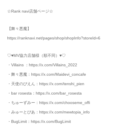
☆Rank navi店舗ページ☆
【舞々悪魔】
https://ranknavi.net/pages/shop/shopInfo?storeId=6
♡♥MV協力店舗様（順不同）♥♡
・Villains ：https://x.com/Villains_2022
・舞々悪魔：https://x.com/Maidevi_concafe
・天使のぴえん：https://x.com/tenshi_pien
・bar rosesta：https://x.com/bar_rosesta
・ちゅーずみー：https://x.com/chooseme_offi
・みゅーとぴあ：https://x.com/mewtopia_info
・BugLimit：https://x.com/BugLimit