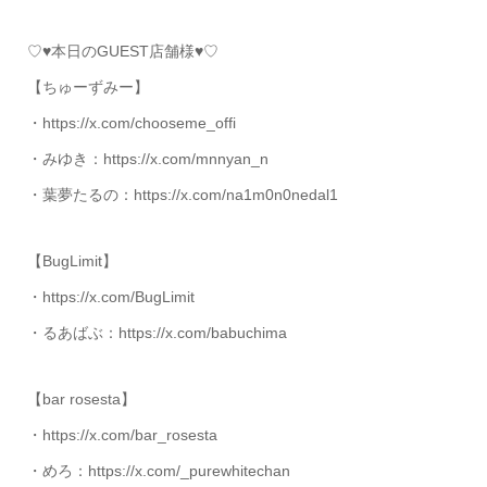
♡♥本日のGUEST店舗様♥♡
【ちゅーずみー】
・https://x.com/chooseme_offi
・みゆき：https://x.com/mnnyan_n
・葉夢たるの：https://x.com/na1m0n0nedal1
【BugLimit】
・https://x.com/BugLimit
・るあばぶ：https://x.com/babuchima
【bar rosesta】
・https://x.com/bar_rosesta
・めろ：https://x.com/_purewhitechan