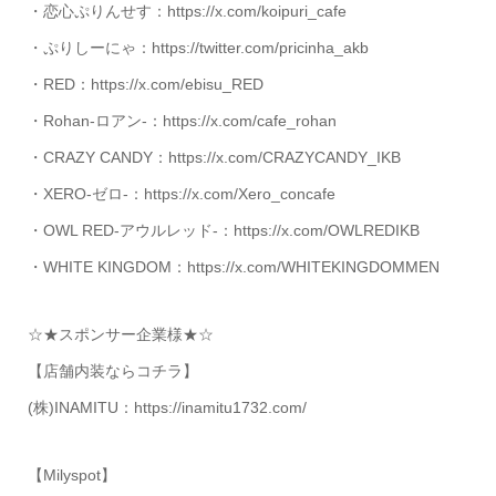
・恋心ぷりんせす：https://x.com/koipuri_cafe
・ぷりしーにゃ：https://twitter.com/pricinha_akb
・RED：https://x.com/ebisu_RED
・Rohan-ロアン-：https://x.com/cafe_rohan
・CRAZY CANDY：https://x.com/CRAZYCANDY_IKB
・XERO-ゼロ-：https://x.com/Xero_concafe
・OWL RED-アウルレッド-：https://x.com/OWLREDIKB
・WHITE KINGDOM：https://x.com/WHITEKINGDOMMEN
☆★スポンサー企業様★☆
【店舗内装ならコチラ】
(株)INAMITU：https://inamitu1732.com/
【Milyspot】