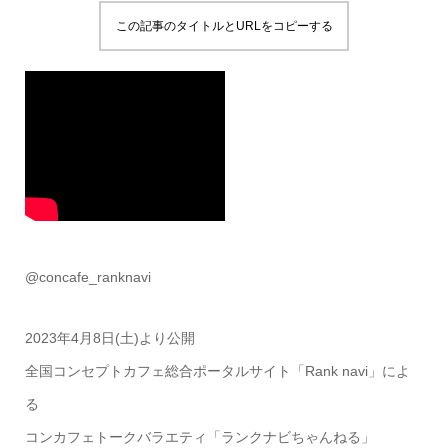
この記事のタイトルとURLをコピーする
@concafe_ranknavi
2023年4月8日(土)より公開
全国コンセプトカフェ総合ポータルサイト「Rank navi」によ
る
コンカフェトークバラエティ「ランクナビちゃんねる」