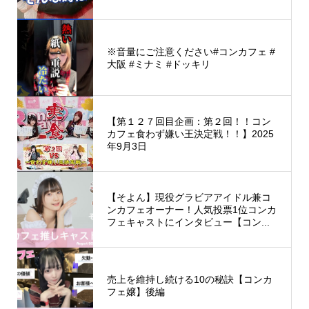
※音量にご注意ください#コンカフェ #
大阪 #ミナミ #ドッキリ
【第１２７回目企画：第２回！！コン
カフェ食わず嫌い王決定戦！！】2025
年9月3日
【そよん】現役グラビアアイドル兼コ
ンカフェオーナー！人気投票1位コンカ
フェキャストにインタビュー【コン...
売上を維持し続ける10の秘訣【コンカ
フェ嬢】後編