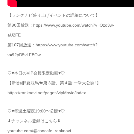
【ランクナビ盛り上げイベントの詳細について】
第90回放送：https://www.youtube.com/watch?v=Ozo3w-
aU2FE
第107回放送：https://www.youtube.com/watch?
v=92pD5vLFBOw
♡♥本日のVIP会員限定動画♥♡
【新番組‼️夏競馬🐎第３話、第４話 一挙大公開‼️】
https://ranknavi.net/pages/vipMovie/index
♡♥毎週土曜夜19:00〜公開♥♡
⬇チャンネル登録はこちら⬇
youtube.com/@concafe_ranknavi