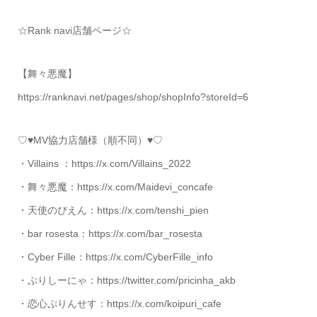
☆Rank navi店舗ページ☆
【舞々悪魔】
https://ranknavi.net/pages/shop/shopInfo?storeId=6
♡♥MV協力店舗様（順不同）♥♡
・Villains ：https://x.com/Villains_2022
・舞々悪魔：https://x.com/Maidevi_concafe
・天使のぴえん：https://x.com/tenshi_pien
・bar rosesta：https://x.com/bar_rosesta
・Cyber Fille：https://x.com/CyberFille_info
・ぷりしーにゃ：https://twitter.com/pricinha_akb
・恋心ぷりんせす：https://x.com/koipuri_cafe