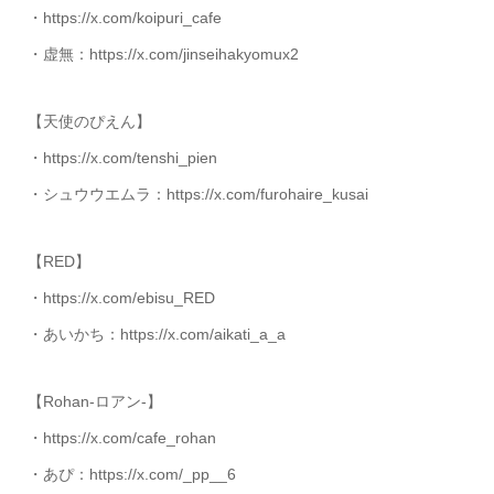
・https://x.com/koipuri_cafe
・虚無：https://x.com/jinseihakyomux2
【天使のぴえん】
・https://x.com/tenshi_pien
・シュウウエムラ：https://x.com/furohaire_kusai
【RED】
・https://x.com/ebisu_RED
・あいかち：https://x.com/aikati_a_a
【Rohan-ロアン-】
・https://x.com/cafe_rohan
・あぴ：https://x.com/_pp__6