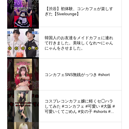
【渋谷】初体験、コンカフェが楽しす
ぎた【5ivelounge】
韓国人のお友達をメイドカフェに連れ
て行きました。美味しくなれ〜にゃん
にゃんをさせました。
コンカフェSNS無銭がっつき #short
コスプレコンカフェ嬢に軽くセ◯ハラ
してみた #コンカフェ #可愛い #大阪 #
可愛いくてごめん #女の子 #shorts #...