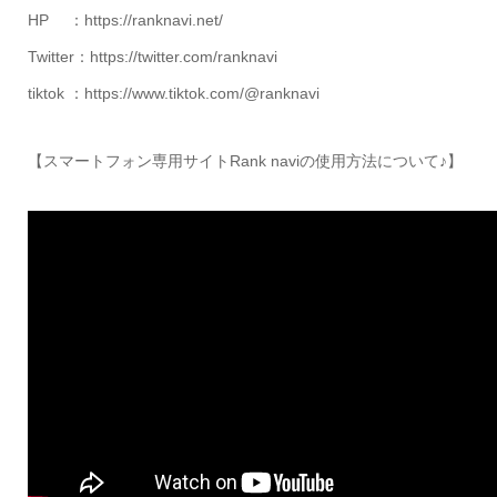
HP ：https://ranknavi.net/
Twitter：https://twitter.com/ranknavi
tiktok ：https://www.tiktok.com/@ranknavi
【スマートフォン専用サイトRank naviの使用方法について♪】