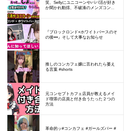
笑、Sellyにユニコーンやパパ活が好き
か聞かれ動揺、不破湊のメンズコン...
『ブロックロンド×ホワイトバースのそ
の後•••』そして大事なお知らせ
推しのコンカフェ嬢に言われたら萎え
る言葉 #shorts
元コンセプトカフェ店員が教えるメイ
ド喫茶の店員と付き合うたった２つの
方法
革命的ッ#コンカフェ #ガールズバー #