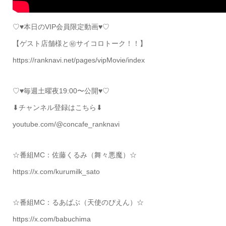
♡♥本日のVIP会員限定動画♥♡
【ゲスト店舗様と㊙サイコロトーク！！】
https://ranknavi.net/pages/vipMovie/index
♡♥毎週土曜夜19:00〜公開♥♡
⬇チャンネル登録はこちら⬇
youtube.com/@concafe_ranknavi
☆番組MC：佐藤くるみ（舞々悪魔）☆
https://x.com/kurumilk_sato
☆番組MC：るあばぶ（天使のぴえん）☆
https://x.com/babuchima