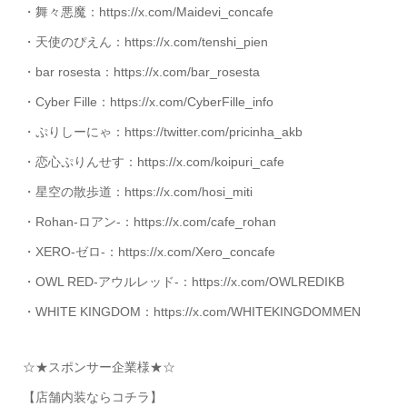
・舞々悪魔：https://x.com/Maidevi_concafe
・天使のぴえん：https://x.com/tenshi_pien
・bar rosesta：https://x.com/bar_rosesta
・Cyber Fille：https://x.com/CyberFille_info
・ぷりしーにゃ：https://twitter.com/pricinha_akb
・恋心ぷりんせす：https://x.com/koipuri_cafe
・星空の散歩道：https://x.com/hosi_miti
・Rohan-ロアン-：https://x.com/cafe_rohan
・XERO-ゼロ-：https://x.com/Xero_concafe
・OWL RED-アウルレッド-：https://x.com/OWLREDIKB
・WHITE KINGDOM：https://x.com/WHITEKINGDOMMEN
☆★スポンサー企業様★☆
【店舗内装ならコチラ】