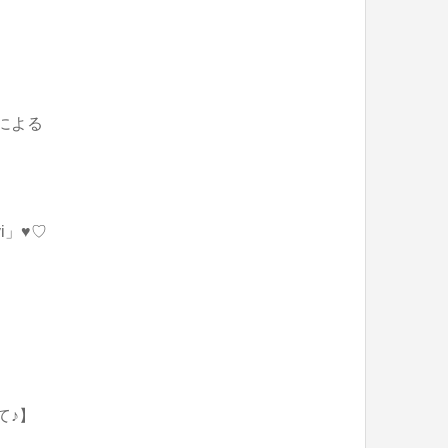
」による
i」♥♡
て♪】