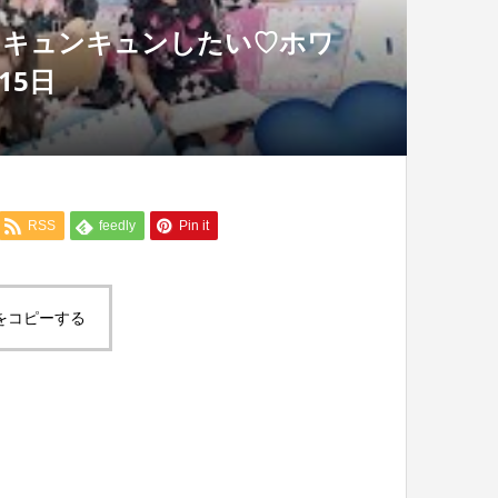
てキュンキュンしたい♡ホワ
15日
RSS
feedly
Pin it
をコピーする