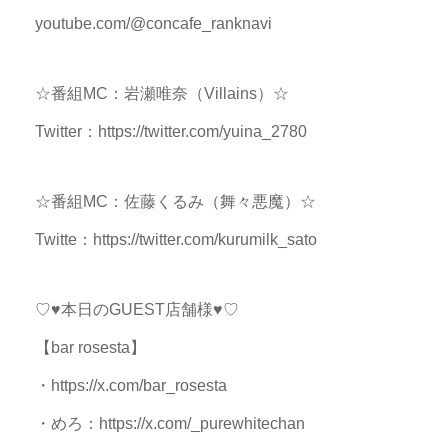
youtube.com/@concafe_ranknavi
☆番組MC：岩瀬唯奈（Villains）☆
Twitter：https://twitter.com/yuina_2780
☆番組MC：佐藤くるみ（舞々悪魔）☆
Twitte：https://twitter.com/kurumilk_sato
♡♥本日のGUEST店舗様♥♡
【bar rosesta】
・https://x.com/bar_rosesta
・めろ：https://x.com/_purewhitechan