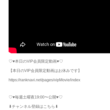
♡♥本日のVIP会員限定動画♥♡
【本日のVIP会員限定動画はお休みです】
https://ranknavi.net/pages/vipMovie/index
♡♥毎週土曜夜19:00〜公開♥♡
⬇チャンネル登録はこちら⬇