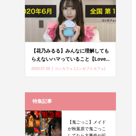
【花乃みるる】みんなに理解しても
らえないハマっていること【Love...
2020.07.20
コンカフェ (コンセプトカフェ)
特集記事
【鬼ごっこ】メイド
が秋葉原で鬼ごっこ
してたら大事件が起...