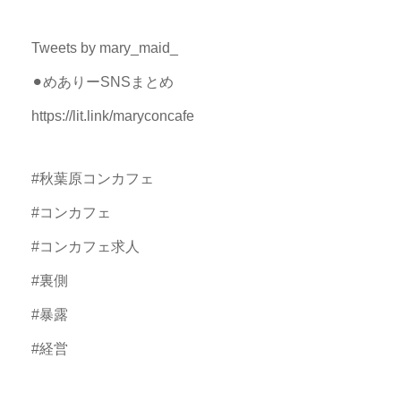
Tweets by mary_maid_
⚫︎めありーSNSまとめ
https://lit.link/maryconcafe
#秋葉原コンカフェ
#コンカフェ
#コンカフェ求人
#裏側
#暴露
#経営