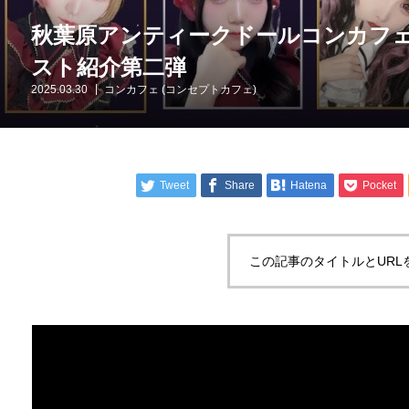
秋葉原アンティークドールコンカフ
スト紹介第二弾
2025.03.30
コンカフェ (コンセプトカフェ)
Tweet
Share
Hatena
Pocket
この記事のタイトルとURL