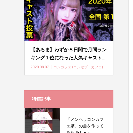
【あろま】わずか８日間で月間ラン
キング１位になった人気キャスト...
2020.08.07
コンカフェ (コンセプトカフェ)
特集記事
「メンヘラコンカフ
ェ嬢」の曲を作って
みた #shorts