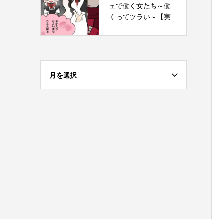
ェで働く女たち～働
くってツラい～【実...
月を選択