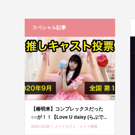
スペシャル記事
【椿明来】コンプレックスだった
○○が！！【Love U daisy (らぶで...
2020.10.06
メイドカフェ・メイド喫茶