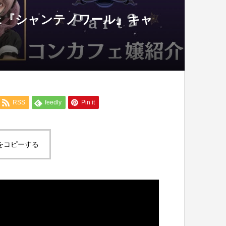
ェ『シャンテノワール』キャ
RSS
feedly
Pin it
をコピーする