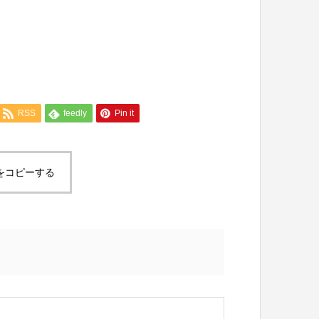
RSS
feedly
Pin it
をコピーする