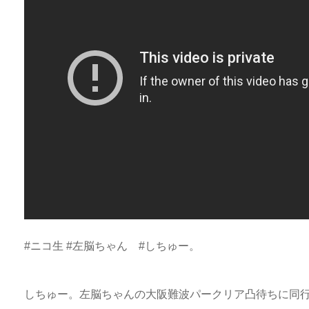
#ニコ生 #左脳ちゃん #しちゅー。
しちゅー。左脳ちゃんの大阪難波パークリア凸待ちに同