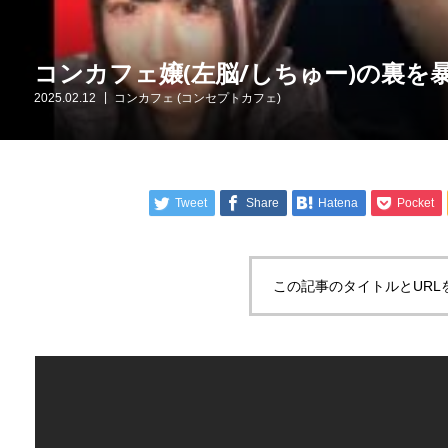
コンカフェ嬢(左脳/しちゅー)の裏を暴露/
2025.02.12
コンカフェ (コンセプトカフェ)
Tweet
Share
Hatena
Pocket
この記事のタイトルとURL