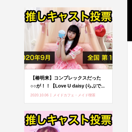
【椿明来】コンプレックスだった
○○が！！【Love U daisy (らぶで...
2020.10.06
メイドカフェ・メイド喫茶