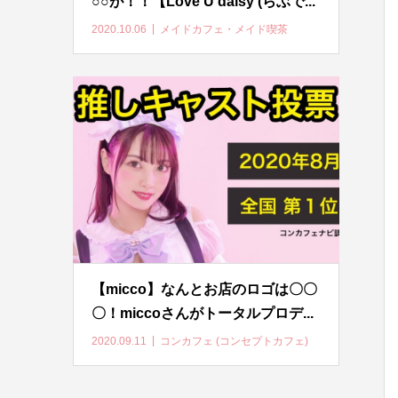
○○が！！【Love U daisy (らぶで...
2020.10.06
メイドカフェ・メイド喫茶
【micco】なんとお店のロゴは〇〇
〇！miccoさんがトータルプロデ...
2020.09.11
コンカフェ (コンセプトカフェ)