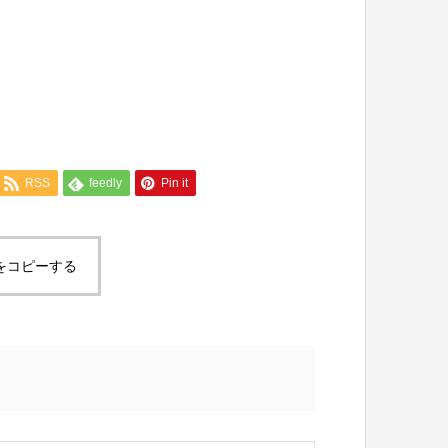
RSS
feedly
Pin it
をコピーする