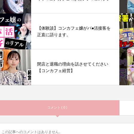
【体験談】コンカフェ嬢がパ●活接客を
正直に語ります。
閉店と退職の理由を話させてください
【コンカフェ経営】
コメント ( 0 )
この記事へのコメントはありません。