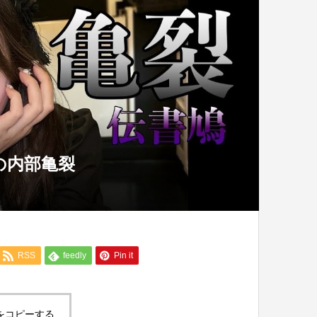
の内部亀裂
RSS
feedly
Pin it
をコピーする