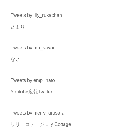
Tweets by lily_rukachan
さより
Tweets by mb_sayori
なと
Tweets by emp_nato
Youtube広報Twitter
Tweets by merry_qrusara
リリーコテージ Lily Cottage