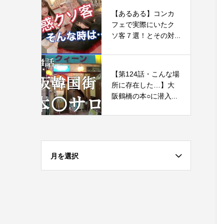
【あるある】コンカ
フェで実際にいたク
ソ客７選！とその対...
【第124話・こんな場
所に存在した…】大
阪鶴橋の本○に潜入...
月を選択