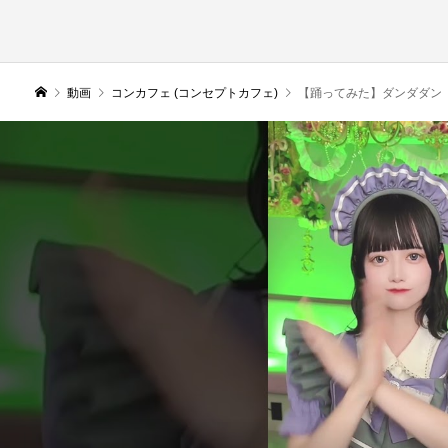
動画
コンカフェ (コンセプトカフェ)
【踊ってみた】ダンダダン #