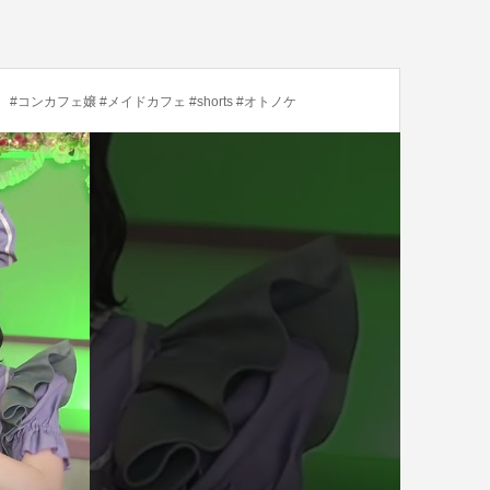
コンカフェ嬢 #メイドカフェ #shorts #オトノケ