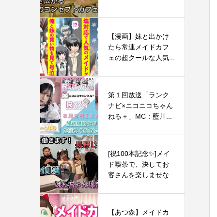
【漫画】妹と出かけ
たら常連メイドカフ
ェの超クールな人気...
第１回放送「ランク
ナビ×ニコニコちゃん
ねる＋」MC：藍川...
[祝100本記念✨]メイ
ド喫茶で、決してお
客さんを楽しませな...
【あつ森】メイドカ