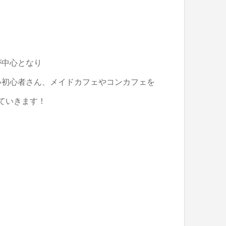
が中心となり
い初心者さん、メイドカフェやコンカフェを
ていきます！