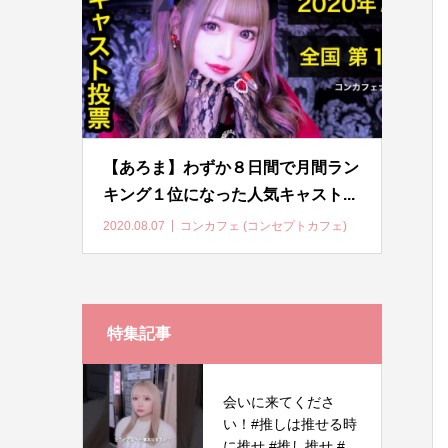
【あろま】わずか８日間で月間ラン
キング１位になった人気キャスト...
2020.08.07
コンカフェ (コンセプトカフェ)
特集記事
会いに来てくださ
い！#推しは推せる時
に推せ #推し推せ #...