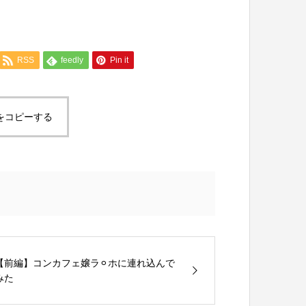
RSS
feedly
Pin it
をコピーする
【前編】コンカフェ嬢ラ⚪︎ホに連れ込んで
みた