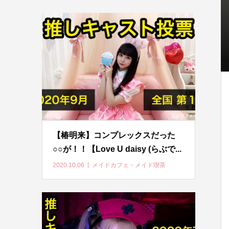
【椿明来】コンプレックスだった
○○が！！【Love U daisy (らぶで...
2020.10.06
メイドカフェ・メイド喫茶