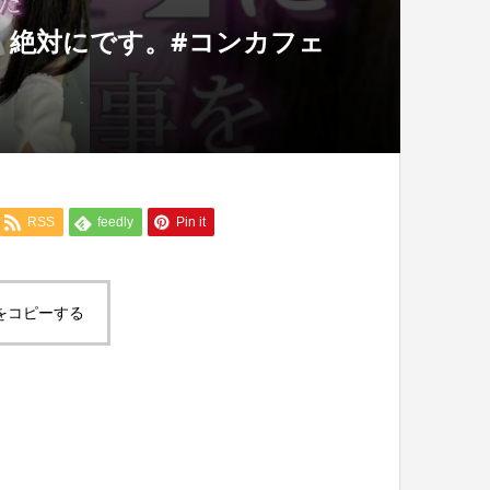
。絶対にです。#コンカフェ
RSS
feedly
Pin it
をコピーする