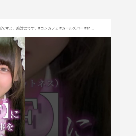
よ。絶対にです。#コンカフェ #ガールズバー #shorts