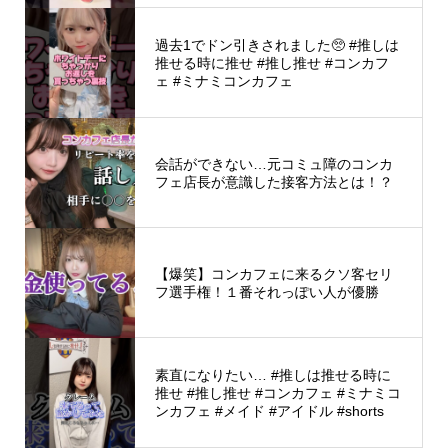
過去1でドン引きされました🥺 #推しは
推せる時に推せ #推し推せ #コンカフ
ェ #ミナミコンカフェ
会話ができない…元コミュ障のコンカ
フェ店長が意識した接客方法とは！？
【爆笑】コンカフェに来るクソ客セリ
フ選手権！１番それっぽい人が優勝
素直になりたい… #推しは推せる時に
推せ #推し推せ #コンカフェ #ミナミコ
ンカフェ #メイド #アイドル #shorts