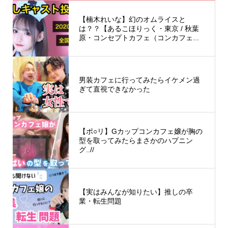
【楠木れいな】幻のオムライスと
は？？【あるこほりっく・東京 / 秋葉
原・コンセプトカフェ（コンカフェ...
男装カフェに行ってみたらイケメン過
ぎて直視できなかった
【ポ○リ】Gカップコンカフェ嬢が胸の
型を取ってみたらまさかのハプニン
グ..//
【実はみんなが知りたい】推しの卒
業・転生問題