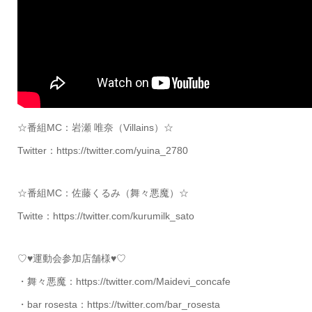
☆番組MC：岩瀬 唯奈（Villains）☆
Twitter：https://twitter.com/yuina_2780
☆番組MC：佐藤くるみ（舞々悪魔）☆
Twitte：https://twitter.com/kurumilk_sato
♡♥運動会参加店舗様♥♡
・舞々悪魔：https://twitter.com/Maidevi_concafe
・bar rosesta：https://twitter.com/bar_rosesta