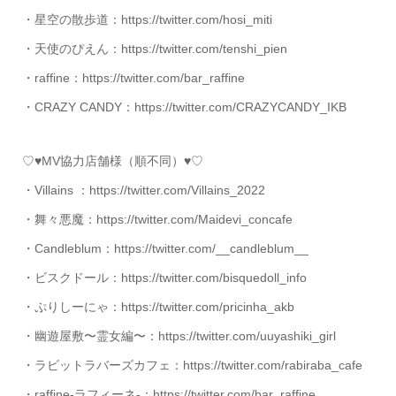
・星空の散歩道：https://twitter.com/hosi_miti
・天使のぴえん：https://twitter.com/tenshi_pien
・raffine：https://twitter.com/bar_raffine
・CRAZY CANDY：https://twitter.com/CRAZYCANDY_IKB
♡♥MV協力店舗様（順不同）♥♡
・Villains ：https://twitter.com/Villains_2022
・舞々悪魔：https://twitter.com/Maidevi_concafe
・Candleblum：https://twitter.com/__candleblum__
・ビスクドール：https://twitter.com/bisquedoll_info
・ぷりしーにゃ：https://twitter.com/pricinha_akb
・幽遊屋敷〜霊女編〜：https://twitter.com/uuyashiki_girl
・ラビットラバーズカフェ：https://twitter.com/rabiraba_cafe
・raffine-ラフィーネ-：https://twitter.com/bar_raffine