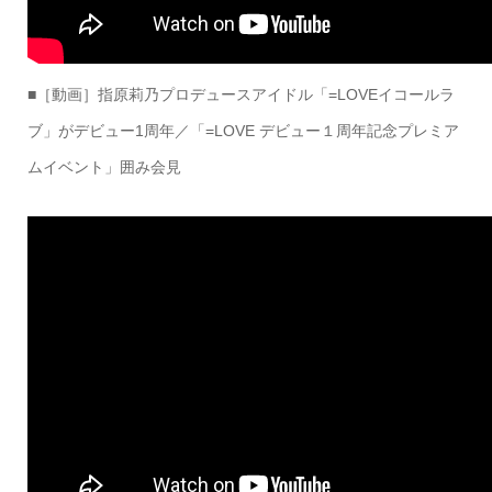
■［動画］指原莉乃プロデュースアイドル「=LOVEイコールラ
ブ」がデビュー1周年／「=LOVE デビュー１周年記念プレミア
ムイベント」囲み会見