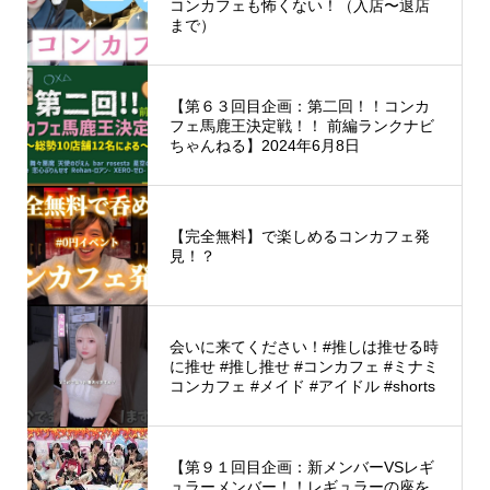
コンカフェも怖くない！（入店〜退店
まで）
【第６３回目企画：第二回！！コンカ
フェ馬鹿王決定戦！！ 前編ランクナビ
ちゃんねる】2024年6月8日
【完全無料】で楽しめるコンカフェ発
見！？
会いに来てください！#推しは推せる時
に推せ #推し推せ #コンカフェ #ミナミ
コンカフェ #メイド #アイドル #shorts
【第９１回目企画：新メンバーVSレギ
ュラーメンバー！！レギュラーの座を