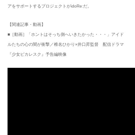
アをサポートするプロジェクトがidoRe:だ。
【関連記事・動画】
■［動画］「ホントはそっち側へいきたかった・・・」アイド
ルたちの心の闇が衝撃／椎名ひかり×井口昇監督 配信ドラマ
『少女ピカレスク』予告編映像