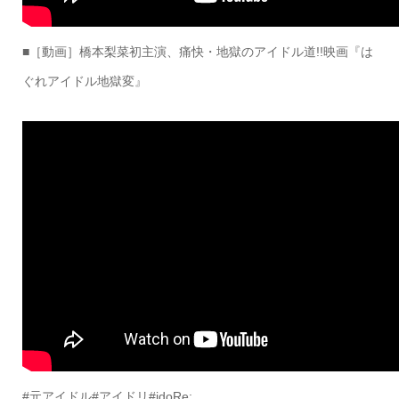
■［動画］橋本梨菜初主演、痛快・地獄のアイドル道!!映画『は
ぐれアイドル地獄変』
#元アイドル#アイドリ#idoRe: