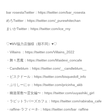
bar rosestaTwitter：https://twitter.com/bar_rosesta
めろTwitter：https://twitter.com/_purewhitechan
まいかTwitter：https://twitter.com/ice_rny
♡♥MV協力店舗様（順不同）♥♡
・Villains ：https://twitter.com/Villains_2022
・舞々悪魔：https://twitter.com/Maidevi_concafe
・Candleblum：https://twitter.com/__candleblum__
・ビスクドール：https://twitter.com/bisquedoll_info
・ぷりしーにゃ：https://twitter.com/pricinha_akb
・幽遊屋敷〜霊女編〜：https://twitter.com/uuyashiki_girl
・ラビットラバーズカフェ：https://twitter.com/rabiraba_cafe
・raffine-ラフィーネ-：https://twitter.com/bar_raffine