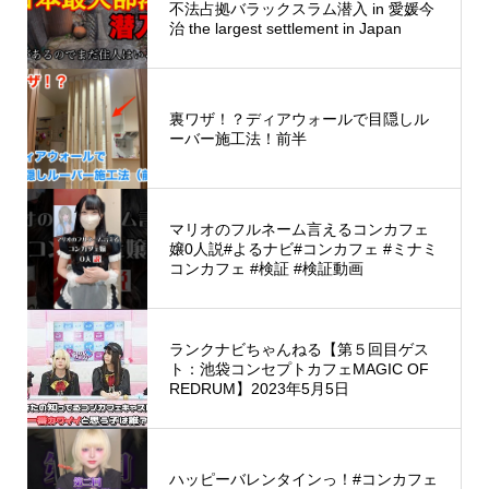
不法占拠バラックスラム潜入 in 愛媛今
治 the largest settlement in Japan
裏ワザ！？ディアウォールで目隠しル
ーバー施工法！前半
マリオのフルネーム言えるコンカフェ
嬢0人説#よるナビ#コンカフェ #ミナミ
コンカフェ #検証 #検証動画
ランクナビちゃんねる【第５回目ゲス
ト：池袋コンセプトカフェMAGIC OF
REDRUM】2023年5月5日
ハッピーバレンタインっ！#コンカフェ