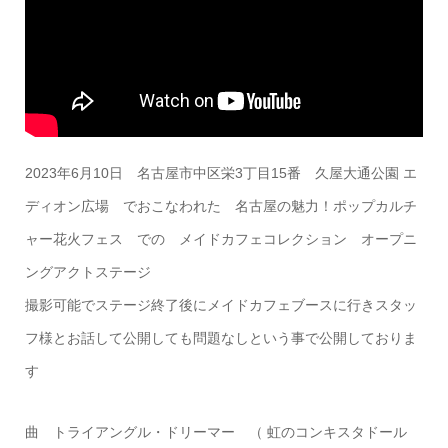
2023年6月10日 名古屋市中区栄3丁目15番 久屋大通公園 エ
ディオン広場 でおこなわれた 名古屋の魅力！ポップカルチ
ャー花火フェス での メイドカフェコレクション オープニ
ングアクトステージ
撮影可能でステージ終了後にメイドカフェブースに行きスタッ
フ様とお話して公開しても問題なしという事で公開しておりま
す
曲 トライアングル・ドリーマー （ 虹のコンキスタドール