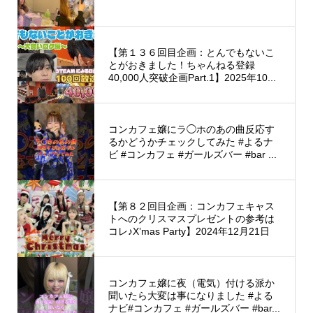
【第１３６回目企画：とんでもないこ
とがおきました！ちゃんねる登録
40,000人突破企画Part.1】2025年10...
コンカフェ嬢にラ◯ホのあの曲反応す
るかどうかチェックしてみた #よるナ
ビ #コンカフェ #ガールズバー #bar ...
【第８２回目企画：コンカフェキャス
トへのクリスマスプレゼントの参考は
コレ♪X’mas Party】2024年12月21日
コンカフェ嬢に夜（電気）付ける派か
聞いたら大変は事になりました #よる
ナビ#コンカフェ #ガールズバー #bar...