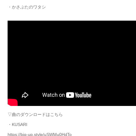
・かさぶたのワタシ
▽曲のダウンロードはこちら
・KUSARI
https://big-up.style/uSWMu0HdTo