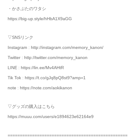
・かさぶたのワタシ
https://big-up.style/hHbA1X9aGG
▽SNSリンク
Instagram : http://instagram.com/memory_kanon/
Twitter : http://twitter.com/memory_kanon
LINE : https://lin.ee/Mv4AHtR
Tik Tok : https://t.co/gJq8pQ8st9?amp=1
note : https://note.com/aokikanon
▽グッズの購入はこちら
https://muuu.com/users/e1894623e62164e9
=================================================