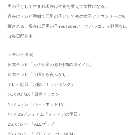
男の子として生まれ現在は性別を変えて女性になる。
過去にテレビ番組で元男の子として初の女子アナウンサーに抜
擢される。現在は元男の子YouTuberとしてバラエティ動画をほ
ぼ毎日配信中！
▽テレビ出演
日本テレビ「人生が変わる1分間の深イイ話」
日本テレビ「月曜から夜ふかし」
テレビ朝日「お願い！ランキング」
TOKYO MX「原宿ドラゴン」
NHK Eテレ「ハートネットTV」
NHK BSプレミアム「メディアの明日」
BSスカパー「ALLザップ 」
BSスカパー「プリティ・ウーMEN」