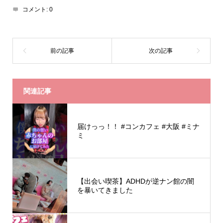
コメント:
0
関連記事
届けっっ！！ #コンカフェ #大阪 #ミナ
ミ
【出会い喫茶】ADHDが逆ナン館の闇
を暴いてきました