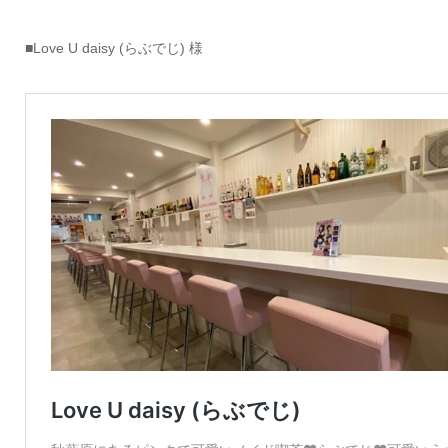
■Love U daisy (らぶでじ) 様