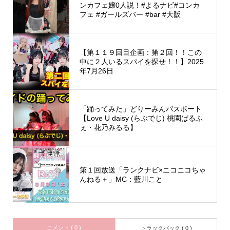
ンカフェ嬢0人説！#よるナビ#コンカ
フェ #ガールズバー #bar #大阪
【第１１９回目企画：第２回！！この
中に２人いるスパイを探せ！！】2025
年7月26日
「踊ってみた」どりーみんパスポート
【Love U daisy (らぶでじ) 桃園ぱるふ
ぇ・花乃みるる】
第１回放送「ランクナビ×ニコニコちゃ
んねる＋」MC：藍川こと
コメント ( 0 )
トラックバック ( 0 )