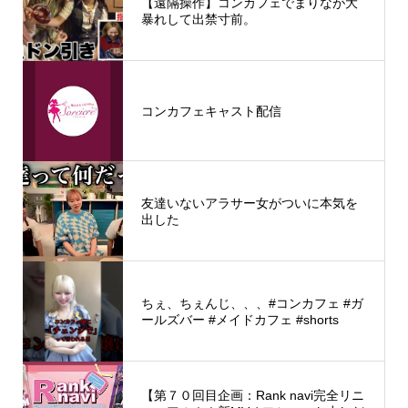
【遠隔操作】コンカフェでまりなが大
暴れして出禁寸前。
コンカフェキャスト配信
友達いないアラサー女がついに本気を
出した
ちぇ、ちぇんじ、、、#コンカフェ #ガ
ールズバー #メイドカフェ #shorts
【第７０回目企画：Rank navi完全リニ