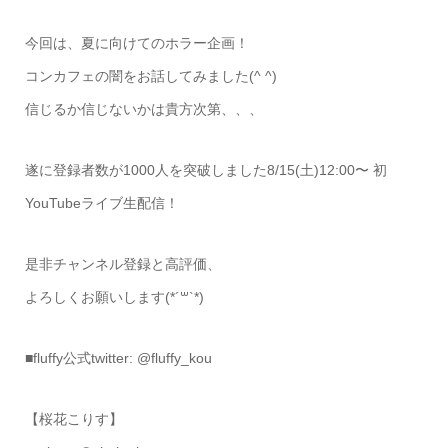
今回は、夏に向けてのホラー企画！
コンカフェの闇をお話してみました(^ ^)
信じるか信じないかは貴方次第、、、
遂に登録者数が1000人を突破しました8/15(土)12:00〜 初
YouTubeライブ生配信！
是非チャンネル登録と高評価、
よろしくお願いします(*´꒳`*)
■fluffy公式twitter: @fluffy_kou
【桜花こりす】