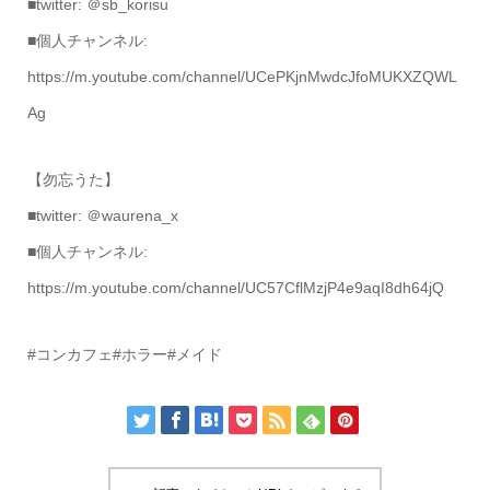
■twitter: ＠sb_korisu
■個人チャンネル:
https://m.youtube.com/channel/UCePKjnMwdcJfoMUKXZQWL
Ag
【勿忘うた】
■twitter: ＠waurena_x
■個人チャンネル:
https://m.youtube.com/channel/UC57CflMzjP4e9aqI8dh64jQ
#コンカフェ#ホラー#メイド